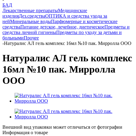
БАД
Лекарственные препараты
Медицинские
изделия
Дез.средства
ОПТИКА и средства ухода за
ней
Минеральные воды
Парфюмерные и косметические
средства
Питание детское, лечебное, диетическое
Предметы и
средства личной гигиены
Предметы по уходу за детьми и
больными
Прочее
-
Натуралис АЛ гель комплекс 16мл №10 пак. Мирролла ООО
Натуралис АЛ гель комплекс
16мл №10 пак. Мирролла
ООО
Внешний вид упаковки может отличаться от фотографии
Информация о товаре