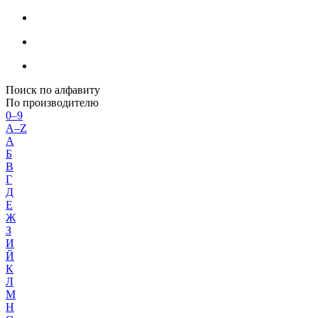
Поиск по алфавиту
По производителю
0–9
A–Z
А
Б
В
Г
Д
Е
Ж
З
И
Й
К
Л
М
Н