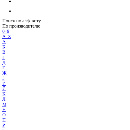
Поиск по алфавиту
По производителю
0–9
A–Z
А
Б
В
Г
Д
Е
Ж
З
И
Й
К
Л
М
Н
О
П
Р