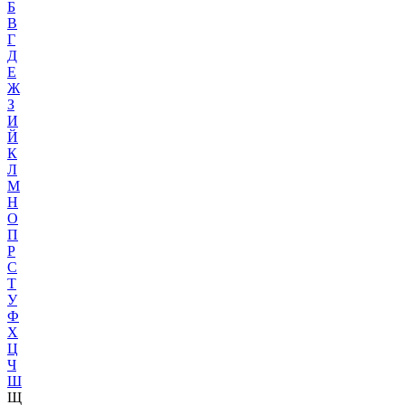
Б
В
Г
Д
Е
Ж
З
И
Й
К
Л
М
Н
О
П
Р
С
Т
У
Ф
Х
Ц
Ч
Ш
Щ