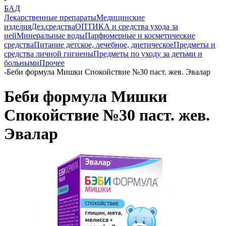
БАД
Лекарственные препараты
Медицинские
изделия
Дез.средства
ОПТИКА и средства ухода за
ней
Минеральные воды
Парфюмерные и косметические
средства
Питание детское, лечебное, диетическое
Предметы и
средства личной гигиены
Предметы по уходу за детьми и
больными
Прочее
-
Беби формула Мишки Спокойствие №30 паст. жев. Эвалар
Беби формула Мишки
Спокойствие №30 паст. жев.
Эвалар