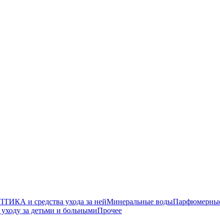
ТИКА и средства ухода за ней
Минеральные воды
Парфюмерные 
уходу за детьми и больными
Прочее