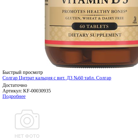
Быстрый просмотр
Солгар Цитрат кальция с вит. Д3 №60 табл. Солгар
Достаточно
Артикул
: KF-00030935
Подробнее