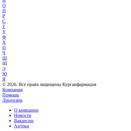
Н
О
П
Р
С
Т
У
Ф
Х
Ц
Ч
Ш
Щ
Э
Ю
Я
© 2026. Все права защищены Курганфармация
Компания
Помощь
Лицензии
О компании
Новости
Вакансии
Аптеки