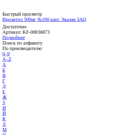
Быстрый просмотр
Инозитол 500мг №100 капс Эвалар ЗАО
Достаточно
Артикул
: KF-00036873
Подробнее
Поиск по алфавиту
По производителю
0–9
A–Z
А
Б
В
Г
Д
Е
Ж
З
И
Й
К
Л
М