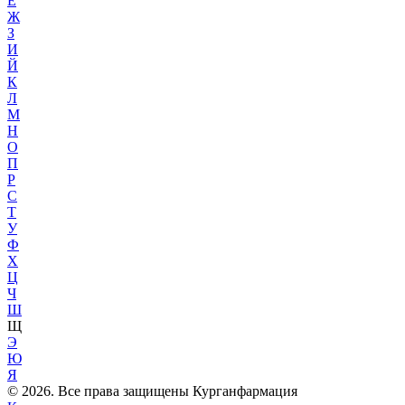
Е
Ж
З
И
Й
К
Л
М
Н
О
П
Р
С
Т
У
Ф
Х
Ц
Ч
Ш
Щ
Э
Ю
Я
© 2026. Все права защищены Курганфармация