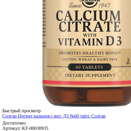
Быстрый просмотр
Солгар Цитрат кальция с вит. Д3 №60 табл. Солгар
Достаточно
Артикул
: KF-00030935