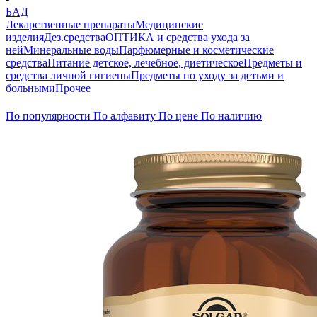
БАД
Лекарственные препараты
Медицинские
изделия
Дез.средства
ОПТИКА и средства ухода за
ней
Минеральные воды
Парфюмерные и косметические
средства
Питание детское, лечебное, диетическое
Предметы и
средства личной гигиены
Предметы по уходу за детьми и
больными
Прочее
По популярности
По алфавиту
По цене
По наличию