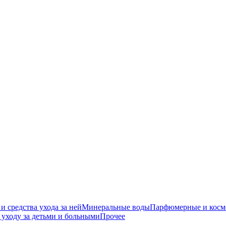
средства ухода за ней
Минеральные воды
Парфюмерные и косме
уходу за детьми и больными
Прочее