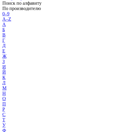
Поиск по алфавиту
По производителю
0–9
A–Z
А
Б
В
Г
Д
Е
Ж
З
И
Й
К
Л
М
Н
О
П
Р
С
Т
У
Ф