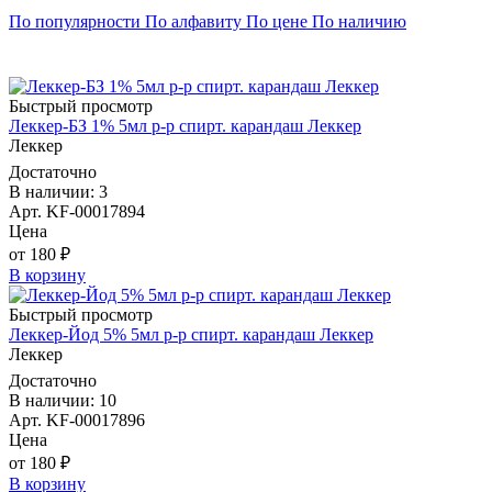
По популярности
По алфавиту
По цене
По наличию
Быстрый просмотр
Леккер-БЗ 1% 5мл р-р спирт. карандаш Леккер
Леккер
Достаточно
В наличии: 3
Арт. KF-00017894
Цена
от 180 ₽
В корзину
Быстрый просмотр
Леккер-Йод 5% 5мл р-р спирт. карандаш Леккер
Леккер
Достаточно
В наличии: 10
Арт. KF-00017896
Цена
от 180 ₽
В корзину