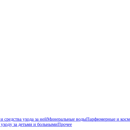
средства ухода за ней
Минеральные воды
Парфюмерные и косме
уходу за детьми и больными
Прочее