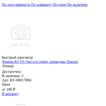
По популярности
По алфавиту
По цене
По наличию
Быстрый просмотр
Леккер-БЗ 1% 5мл р-р спирт. карандаш Леккер
Леккер
Достаточно
В наличии: 3
Арт. KF-00017894
Цена
от 180 ₽
В корзину