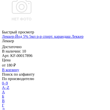
Быстрый просмотр
Леккер-Йод 5% 5мл р-р спирт. карандаш Леккер
Леккер
Достаточно
В наличии: 10
Арт. KF-00017896
Цена
от 180 ₽
В корзину
Поиск по алфавиту
По производителю
0–9
A–Z
А
Б
В
Г
Д