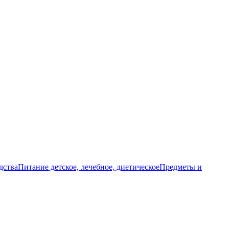
дства
Питание детское, лечебное, диетическое
Предметы и