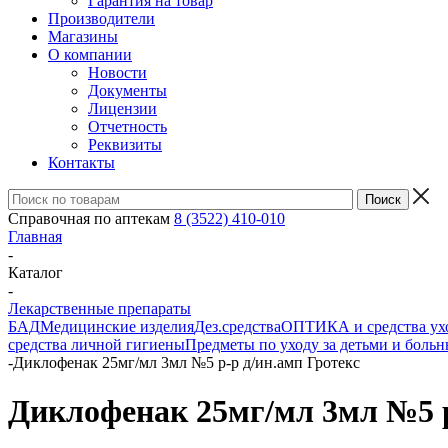
Гарантия на товар
Производители
Магазины
О компании
Новости
Документы
Лицензии
Отчетность
Реквизиты
Контакты
Справочная по аптекам
8 (3522) 410-010
Главная
-
Каталог
-
Лекарственные препараты
БАД
Медицинские изделия
Дез.средства
ОПТИКА и средства ухо
средства личной гигиены
Предметы по уходу за детьми и боль
-
Диклофенак 25мг/мл 3мл №5 р-р д/ин.амп Гротекс
Диклофенак 25мг/мл 3мл №5 р