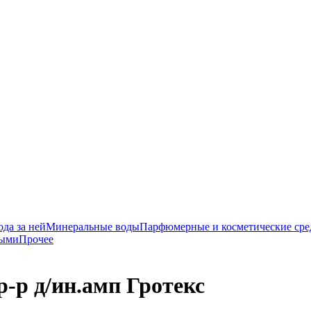
да за ней
Минеральные воды
Парфюмерные и косметические сре
ными
Прочее
-р д/ин.амп Гротекс