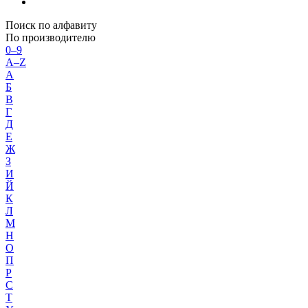
Поиск по алфавиту
По производителю
0–9
A–Z
А
Б
В
Г
Д
Е
Ж
З
И
Й
К
Л
М
Н
О
П
Р
С
Т