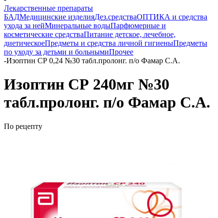
Лекарственные препараты
БАД
Медицинские изделия
Дез.средства
ОПТИКА и средства
ухода за ней
Минеральные воды
Парфюмерные и
косметические средства
Питание детское, лечебное,
диетическое
Предметы и средства личной гигиены
Предметы
по уходу за детьми и больными
Прочее
-
Изоптин СР 0,24 №30 табл.пролонг. п/о Фамар С.А.
Изоптин СР 240мг №30
табл.пролонг. п/о Фамар С.А.
По рецепту