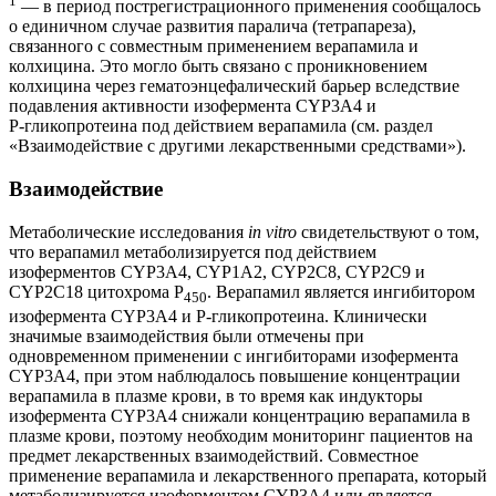
1
— в период пострегистрационного применения сообщалось
о единичном случае развития паралича (тетрапареза),
связанного с совместным применением верапамила и
колхицина. Это могло быть связано с проникновением
колхицина через гематоэнцефалический барьер вследствие
подавления активности изофермента CYP3A4 и
Р‑гликопротеина под действием верапамила (см. раздел
«Взаимодействие с другими лекарственными средствами»).
Взаимодействие
Метаболические исследования
in vitro
свидетельствуют о том,
что верапамил метаболизируется под действием
изоферментов CYP3A4, CYP1A2, CYP2C8, CYP2C9 и
CYP2C18 цитохрома P
. Верапамил является ингибитором
450
изофермента CYP3A4 и Р‑гликопротеина. Клинически
значимые взаимодействия были отмечены при
одновременном применении с ингибиторами изофермента
CYP3A4, при этом наблюдалось повышение концентрации
верапамила в плазме крови, в то время как индукторы
изофермента CYP3A4 снижали концентрацию верапамила в
плазме крови, поэтому необходим мониторинг пациентов на
предмет лекарственных взаимодействий. Совместное
применение верапамила и лекарственного препарата, который
метаболизируется изоферментом CYP3A4 или является