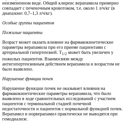
неизмененном виде. Общий клиренс верапамила примерно
совпадает с печеночным кровотоком, т.е. около 1 л/ч/кг (в
диапазоне: 0,7–1,3 л/ч/кг).
Особые группы пациентов
Пожилые пациенты
Возраст может оказать влияние на фармакокинетические
параметры верапамила при его приеме пациентами с
артериальной гипертензией. T
может быть увеличен у
1/2
пожилых пациентов. Взаимосвязи между
антигипертензивным действием верапамила и возрастом не
было выявлено.
Нарушение функции почек
Нарушение функции почек не оказывает влияния на
фармакокинетические параметры верапамила, что было
выявлено в ходе сравнительных исследований с участием
пациентов с терминальной стадией почечной
недостаточности и пациентов с нормальной функцией почек.
Верапамил и норверапамил практически не выводятся при
гемодиализе.