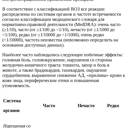
В соответствии с классификацией ВОЗ все реакции
распределены по системам органов и частоте встречаемости
согласно классификации медицинского словаря для
нормативно-правовой деятельности (MedDRA): очень часто
(≥1/10), часто (от ≥1/100 до <1/10), нечасто (от ≥1/1000 до
<1/100), редко (от ≥1/10000 до <1/1000), очень редко
(<1/10000), частота неизвестна (невозможно определить на
основании доступных данных).
Наиболее часто наблюдались следующие побочные эффекты:
головная боль, головокружение, нарушения со стороны
желудочно‑кишечного тракта: тошнота, запор и боль в
животе, а также брадикардия, тахикардия, ощущение
сердцебиения, выраженное снижение АД, «приливы» крови к
коже лица, периферические отеки и повышенная
утомляемость.
Система
Часто
Нечасто
Редко
органов
Нарушения со