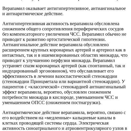
Верапамил оказывает антигипертензивное, антиангинальное
и антиаритмическое действие.
Антигипертензивная активность верапамила обусловлена
снижением общего сопротивления периферических сосудов
без компенсаторного увеличения ЧСС. Верапамил обычно не
приводит к развитию ортостатической гипотензии.
Антиангинальное действие верапамила обусловлено
расширением крупных коронарных артерий и артериол как в
интактных, так и в ишемизированных областях миокарда, что
приводит к улучшению перфузии миокарда. Верапамил
устраняет спазм коронарных артерий (как спонтанный, так и
индуцированный эргоновином), что обуславливает его
эффективность в лечении вазоспастической стенокардии
(стенокардии Принцметала или вариантной стенокардии). У
пациентов с «классической» стенокардией антиангинальный
эффект верапамила, вероятно, обусловлен снижением
потребности миокарда в кислороде, уменьшением ЧСС и
уменьшением ОПСС (снижением постнагрузки).
Антиаритмическое действие верапамила, вероятно, связано с
его воздействием на «медленные» кальциевые каналы в
клетках проводящей системы сердца. Электрическая
активность синоатриального и атриовентрикулярного узлов в