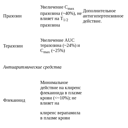
Увеличение C
max
Дополнительное
празозина (~40%), не
Празозин
антигипертензивное
влияет на T
1/2
действие.
празозина
Увеличение AUC
теразозина (~24%) и
Теразозин
C
(~25%)
max
Антиаритмические средства
Минимальное
действие на клиренс
флекаинида в плазме
крови (<~10%); не
Флекаинид
влияет на
клиренс верапамила
в плазме крови