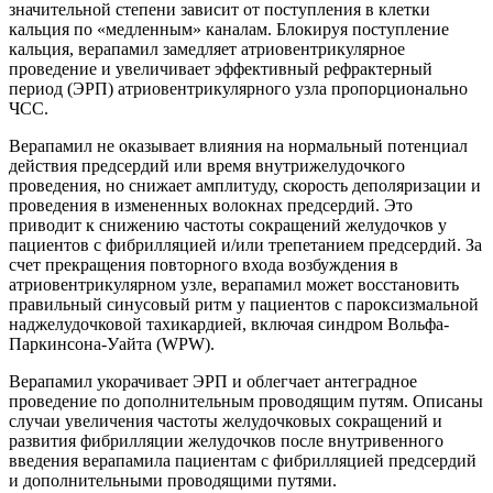
значительной степени зависит от поступления в клетки
кальция по «медленным» каналам. Блокируя поступление
кальция, верапамил замедляет атриовентрикулярное
проведение и увеличивает эффективный рефрактерный
период (ЭРП) атриовентрикулярного узла пропорционально
ЧСС.
Верапамил не оказывает влияния на нормальный потенциал
действия предсердий или время внутрижелудочкого
проведения, но снижает амплитуду, скорость деполяризации и
проведения в измененных волокнах предсердий. Это
приводит к снижению частоты сокращений желудочков у
пациентов с фибрилляцией и/или трепетанием предсердий. За
счет прекращения повторного входа возбуждения в
атриовентрикулярном узле, верапамил может восстановить
правильный синусовый ритм у пациентов с пароксизмальной
наджелудочковой тахикардией, включая синдром Вольфа-
Паркинсона‑Уайта (WPW).
Верапамил укорачивает ЭРП и облегчает антеградное
проведение по дополнительным проводящим путям. Описаны
случаи увеличения частоты желудочковых сокращений и
развития фибрилляции желудочков после внутривенного
введения верапамила пациентам с фибрилляцией предсердий
и дополнительными проводящими путями.