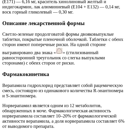
(E171) — 6,16 мг, краситель хинолиновый желтый и
индигокармин, лак алюминиевый (E104 + E132) — 0,14 мг,
воск горный гликолевый — 0,30 мг.
Описание лекарственной формы
Светло‑зеленые продолговатой формы двояковыпуклые
таблетки, покрытые пленочной оболочкой. Таблетки с обеих
сторон имеют поперечные риски. На одной стороне
выгравировано два знака «
» (стилизованный
равносторонний треугольник со слегка выпуклыми
сторонами) с обеих сторон от риски.
Фармакокинетика
Верапамила гидрохлорид представляет собой рацемическую
смесь, состоящую из одинакового количества R‑энантиомера
и S‑энантиомера.
Норверапамил является одним из 12 метаболитов,
обнаруженных в моче. Фармакологическая активность
норверапамила составляет 10–20% от фармакологической
активности верапамила, а доля норверапамила составляет 6%
от выводимого препарата.