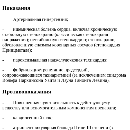
Показания
- Артериальная гипертензия;
- ишемическая болезнь сердца, включая хроническую
стабильную стенокардию (классическая стенокардия
напряжения); нестабильную стенокардию; стенокардию,
обусловленную спазмом коронарных сосудов (стенокардия
Принцметала);
- пароксизмальная наджелудочковая тахикардия;
- фибрилляция/трепетание предсердий,
сопровождающиеся тахиаритмией (за исключением синдрома
Вольфа‑Паркинсона‑Уайта и Лауна‑Ганонга‑Левина).
Противопоказания
- Повышенная чувствительность к действующему
веществу или вспомогательным компонентам препарата;
- кардиогенный шок;
- атриовентрикулярная блокада II или III степени (за