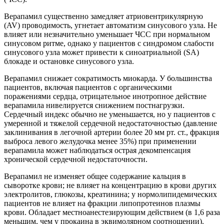
Верапамил существенно замедляет атриовентрикулярную
(AV) проводимость, угнетает автоматизм синусового узла. Не
влияет или незначительно уменьшает ЧСС при нормальном
синусовом ритме, однако у пациентов с синдромом слабости
синусового узла может привести к синоатриальной (SA)
блокаде и остановке синусового узла.
Верапамил снижает сократимость миокарда. У большинства
пациентов, включая пациентов с органическими
поражениями сердца, отрицательное инотропное действие
верапамила нивелируется снижением постнагрузки.
Сердечный индекс обычно не уменьшается, но у пациентов с
умеренной и тяжелой сердечной недостаточностью (давление
заклинивания в легочной артерии более 20 мм рт. ст., фракция
выброса левого желудочка менее 35%) при применении
верапамила может наблюдаться острая декомпенсация
хронической сердечной недостаточности.
Верапамил не изменяет общее содержание кальция в
сыворотке крови; не влияет на концентрацию в крови других
электролитов, глюкозы, креатинина; у нормолипидемических
пациентов не влияет на фракции липопротеинов плазмы
крови. Обладает местноанестезирующим действием (в 1,6 раза
меньшим, чем у прокаина в эквимолярном соотношении).