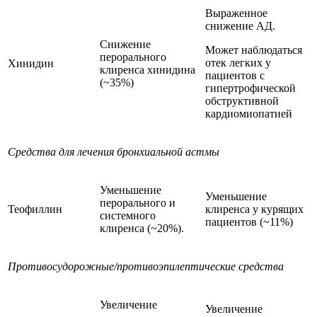
Выраженное
снижение АД.
Снижение
Может наблюдаться
перорального
отек легких у
Хинидин
клиренса хинидина
пациентов с
(~35%)
гипертрофической
обструктивной
кардиомиопатией
Средства для лечения бронхиальной астмы
Уменьшение
Уменьшение
перорального и
Теофиллин
клиренса у курящих
системного
пациентов (~11%)
клиренса (~20%).
Противосудорожные/противоэпилептические средства
Увеличение
Увеличение