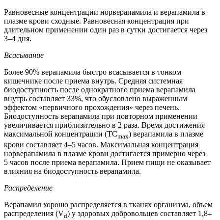
Равновесные концентрации норверапамила и верапамила в
плазме крови сходные. Равновесная концентрация при
длительном применении один раз в сутки достигается через
3–4 дня.
Всасывание
Более 90% верапамила быстро всасывается в тонком
кишечнике после приема внутрь. Средняя системная
биодоступность после однократного приема верапамила
внутрь составляет 33%, что обусловлено выраженным
эффектом «первичного прохождения» через печень.
Биодоступность верапамила при повторном применении
увеличивается приблизительно в 2 раза. Время достижения
максимальной концентрации (TC
) верапамила в плазме
max
крови составляет 4–5 часов. Максимальная концентрация
норверапамила в плазме крови достигается примерно через
5 часов после приема верапамила. Прием пищи не оказывает
влияния на биодоступность верапамила.
Распределение
Верапамил хорошо распределяется в тканях организма, объем
распределения (V
) у здоровых добровольцев составляет 1,8–
d