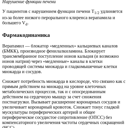
Нарушение функции печени
У пациентов с нарушением функции печени T
удлиняется
1/2
из-за более низкого перорального клиренса верапамила и
большего V
.
d
Фармакодинамика
Верапамил — блокатор «медленных» кальциевых каналов
(БМКК), производное фенилалкиламина. Блокирует
трансмембранное поступление ионов кальция (и возможно
ионов натрия) через «медленные» каналы в клетки
проводящей системы миокарда и гладкомышечные клетки
миокарда и сосудов.
Снижает потребность миокарда в кислороде, что связано как с
прямым действием на миокард на уровне клеточных
метаболических процессов, так и с опосредованным
действием на сердечную мышцу за счет снижения
постнагрузки. Вызывает расширение коронарных сосудов и
увеличивает коронарный кровоток. Снижает тонус гладкой
мускулатуры периферических артерий и общее
периферическое сосудистое сопротивление (ОПСС) без
компенсаторного увеличения частоты сердечных сокращений
(ЧСС).