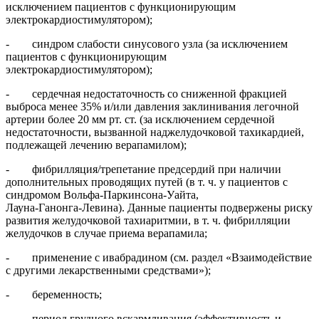
исключением пациентов с функционирующим
электрокардиостимулятором);
- синдром слабости синусового узла (за исключением
пациентов с функционирующим
электрокардиостимулятором);
- сердечная недостаточность со сниженной фракцией
выброса менее 35% и/или давления заклинивания легочной
артерии более 20 мм рт. ст. (за исключением сердечной
недостаточности, вызванной наджелудочковой тахикардией,
подлежащей лечению верапамилом);
- фибрилляция/трепетание предсердий при наличии
дополнительных проводящих путей (в т. ч. у пациентов с
синдромом Вольфа‑Паркинсона‑Уайта,
Лауна‑Ганонга‑Левина). Данные пациенты подвержены риску
развития желудочковой тахиаритмии, в т. ч. фибрилляции
желудочков в случае приема верапамила;
- применение с ивабрадином (см. раздел «Взаимодействие
с другими лекарственными средствами»);
- беременность;
- период грудного вскармливания (эффективность и