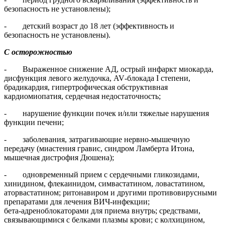
безопасность не установлены);
- детский возраст до 18 лет (эффективность и
безопасность не установлены).
С осторожностью
- Выраженное снижение АД, острый инфаркт миокарда,
дисфункция левого желудочка, AV‑блокада I степени,
брадикардия, гипертрофическая обструктивная
кардиомиопатия, сердечная недостаточность;
- нарушение функции почек и/или тяжелые нарушения
функции печени;
- заболевания, затрагивающие нервно‑мышечную
передачу (миастения гравис, синдром Ламберта Итона,
мышечная дистрофия Дюшена);
- одновременный прием с сердечными гликозидами,
хинидином, флекаинидом, симвастатином, ловастатином,
аторвастатином; ритонавиром и другими противовирусными
препаратами для лечения ВИЧ‑инфекции;
бета‑адреноблокаторами для приема внутрь; средствами,
связывающимися с белками плазмы крови; с колхицином,