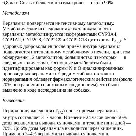
6,8 л/кг. Связь с белками плазмы крови — около 90%.
Метаболизм
Верапамил подвергается интенсивному метаболизму.
Метаболические исследования
in vitro
показали, что
верапамил метаболизируется изоферментами CYP3A4,
CYP1A2, CYP2C8, CYP2C9 и CYP2C18 цитохрома P
. У
450
здоровых добровольцев после приема внутрь верапамил
подвергается интенсивному метаболизму в печени, при этом
обнаружены 12 метаболитов, большинство из которых — в
следовых количествах. Основные метаболиты были
идентифицированы как формы N и О‑диалкилированных
производных верапамила. Среди метаболитов только
норверапамил обладает фармакологическим действием (около
20% по сравнению с исходным соединением), что было
выявлено в ходе исследования на собаках.
Выведение
Период полувыведения (T
) после приема верапамила
1/2
внутрь составляет 3–7 часов. В течение 24 часов около 50%
дозы верапамила выводится почками, в течение пяти дней —
70%. До 6% дозы верапамила выводится через кишечник.
Примерно 3–4% верапамила выводится почками в