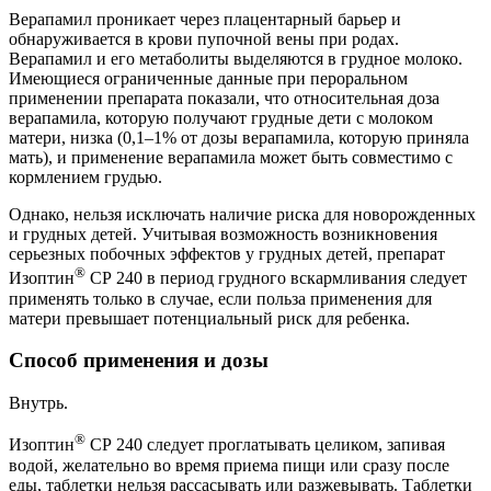
Верапамил проникает через плацентарный барьер и
обнаруживается в крови пупочной вены при родах.
Верапамил и его метаболиты выделяются в грудное молоко.
Имеющиеся ограниченные данные при пероральном
применении препарата показали, что относительная доза
верапамила, которую получают грудные дети с молоком
матери, низка (0,1–1% от дозы верапамила, которую приняла
мать), и применение верапамила может быть совместимо с
кормлением грудью.
Однако, нельзя исключать наличие риска для новорожденных
и грудных детей. Учитывая возможность возникновения
серьезных побочных эффектов у грудных детей, препарат
®
Изоптин
СР 240 в период грудного вскармливания следует
применять только в случае, если польза применения для
матери превышает потенциальный риск для ребенка.
Способ применения и дозы
Внутрь.
®
Изоптин
СР 240 следует проглатывать целиком, запивая
водой, желательно во время приема пищи или сразу после
еды, таблетки нельзя рассасывать или разжевывать. Таблетки