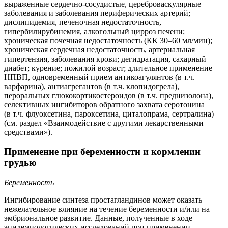
выраженные сердечно-сосудистые, цереброваскулярные
заболевания и заболевания периферических артерий;
дислипидемия, печеночная недостаточность,
гипербилирубинемия, алкогольный цирроз печени;
хроническая почечная недостаточность (КК 30–60 мл/мин);
хроническая сердечная недостаточность, артериальная
гипертензия, заболевания крови; дегидратация, сахарный
диабет; курение; пожилой возраст; длительное применение
НПВП, одновременный прием антикоагулянтов (в т.ч.
варфарина), антиагрегантов (в т.ч. клопидогрела),
пероральных глюкокортикостероидов (в т.ч. преднизолона),
селективных ингибиторов обратного захвата серотонина
(в т.ч. флуоксетина, пароксетина, циталопрама, сертралина)
(см. раздел «Взаимодействие с другими лекарственными
средствами»).
Применение при беременности и кормлении
грудью
Беременность
Ингибирование синтеза простагландинов может оказать
нежелательное влияние на течение беременности и/или на
эмбриональное развитие. Данные, полученные в ходе
эпидемиологических исследований при применении