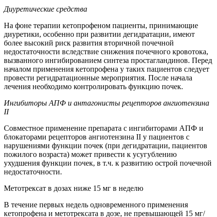
Диуретические средства
На фоне терапии кетопрофеном пациенты, принимающие
диуретики, особенно при развитии дегидратации, имеют
более высокий риск развития вторичной почечной
недостаточности вследствие снижения почечного кровотока,
вызванного ингибированием синтеза простагландинов. Перед
началом применения кетопрофена у таких пациентов следует
провести регидратационные мероприятия. После начала
лечения необходимо контролировать функцию почек.
Ингибиторы АПФ и антагонисты рецепторов ангиотензина
II
Совместное применение препарата с ингибиторами АПФ и
блокаторами рецепторов ангиотензина II у пациентов с
нарушениями функции почек (при дегидратации, пациентов
пожилого возраста) может привести к усугублению
ухудшения функции почек, в т.ч. к развитию острой почечной
недостаточности.
Метотрексат в дозах ниже 15 мг в неделю
В течение первых недель одновременного применения
кетопрофена и метотрексата в дозе, не превышающей 15 мг/