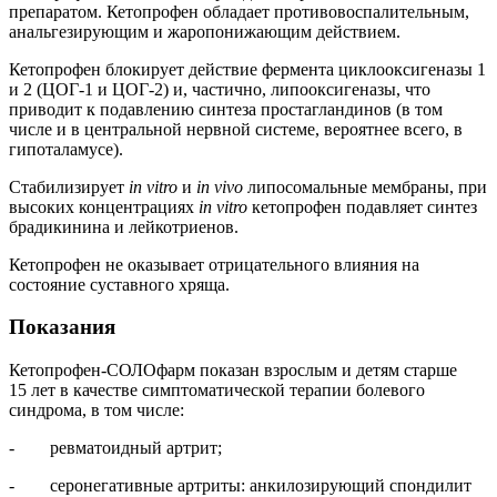
препаратом. Кетопрофен обладает противовоспалительным,
анальгезирующим и жаропонижающим действием.
Кетопрофен блокирует действие фермента циклооксигеназы 1
и 2 (ЦОГ‑1 и ЦОГ‑2) и, частично, липооксигеназы, что
приводит к подавлению синтеза простагландинов (в том
числе и в центральной нервной системе, вероятнее всего, в
гипоталамусе).
Стабилизирует
in vitro
и
in vivo
липосомальные мембраны, при
высоких концентрациях
in vitro
кетопрофен подавляет синтез
брадикинина и лейкотриенов.
Кетопрофен не оказывает отрицательного влияния на
состояние суставного хряща.
Показания
Кетопрофен-СОЛОфарм показан взрослым и детям старше
15 лет в качестве симптоматической терапии болевого
синдрома, в том числе:
- ревматоидный артрит;
- серонегативные артриты: анкилозирующий спондилит