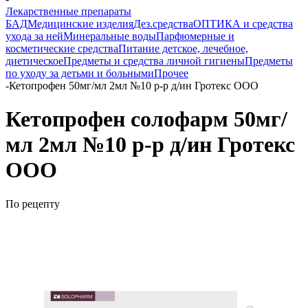
Лекарственные препараты
БАД
Медицинские изделия
Дез.средства
ОПТИКА и средства
ухода за ней
Минеральные воды
Парфюмерные и
косметические средства
Питание детское, лечебное,
диетическое
Предметы и средства личной гигиены
Предметы
по уходу за детьми и больными
Прочее
-
Кетопрофен 50мг/мл 2мл №10 р-р д/ин Гротекс ООО
Кетопрофен солофарм 50мг/
мл 2мл №10 р-р д/ин Гротекс
ООО
По рецепту