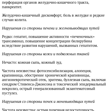
перфорация органов желудочно-кишечного тракта,
панкреатит.
Желудочно-кишечный дискомфорт, боль в желудке и редкие
случаи колита.
Нарушения со стороны печени и желчевыводящих путей
Редко: гепатит, повышение активности «печеночных»
трансаминаз, повышение концентрации билирубина
вследствие развития нарушений, вызванных гепатитом.
Нарушения со стороны кожи и подкожных тканей
Нечасто: кожная сыпь, кожный зуд.
Частота неизвестна: фотосенсибилизация, алопеция,
крапивница, обострение хронической крапивницы,
ангионевротический отек, эритема, буллезная сыпь, включая
синдром Стивенса-Джонсона и токсический эпидермальный
некролиз, острый генерализованный экзантематозный
пустулез.
Нарушения со стороны почек и мочевыводящих путей
Частота неизвестна: острая почечная недостаточность,