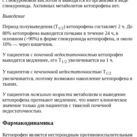
с глюкуроновой кислотой и выводится из организма в виде
глюкуронида. Активных метаболитов кетопрофена нет.
Выведение
Период полувыведения (T
) кетопрофена составляет 2 ч. До
1/2
80% кетопрофена выводится почками в течение 24 ч, в
основном (>90%) в форме глюкуронида кетопрофена, и около
10% — через кишечник.
У пациентов с
почечной недостаточностью
кетопрофен
выводится медленнее, его T
увеличивается на 1 ч.
1/2
У пациентов с
печеночной недостаточностью
T
1/2
увеличивается, поэтому возможно накопление кетопрофена в
тканях.
У пациентов
пожилого возраста
метаболизм и выведение
кетопрофена протекают медленнее, что имеет клиническое
значение только для пациентов с тяжелой почечной
недостаточностью.
Фармакодинамика
Кетопрофен является нестероидным противовоспалительным