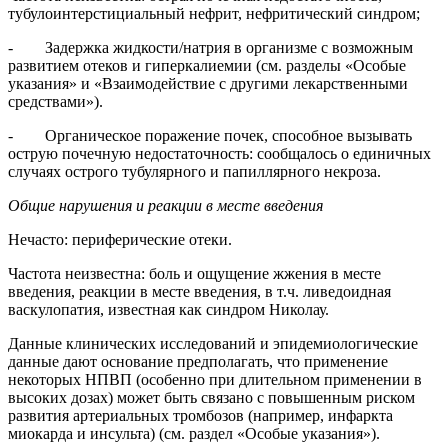
тубулоинтерстициальный нефрит, нефритический синдром;
- Задержка жидкости/натрия в организме с возможным
развитием отеков и гиперкалиемии (см. разделы «Особые
указания» и «Взаимодействие с другими лекарственными
средствами»).
- Органическое поражение почек, способное вызывать
острую почечную недостаточность: сообщалось о единичных
случаях острого тубулярного и папиллярного некроза.
Общие нарушения и реакции в месте введения
Нечасто: периферические отеки.
Частота неизвестна: боль и ощущение жжения в месте
введения, реакции в месте введения, в т.ч. ливедоидная
васкулопатия, известная как синдром Николау.
Данные клинических исследований и эпидемиологические
данные дают основание предполагать, что применение
некоторых НПВП (особенно при длительном применении в
высоких дозах) может быть связано с повышенным риском
развития артериальных тромбозов (например, инфаркта
миокарда и инсульта) (см. раздел «Особые указания»).