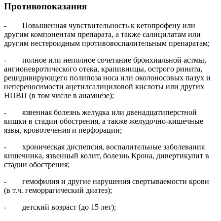
Противопоказания
- Повышенная чувствительность к кетопрофену или
другим компонентам препарата, а также салицилатам или
другим нестероидным противовоспалительным препаратам;
- полное или неполное сочетание бронхиальной астмы,
ангионевротического отека, крапивницы, острого ринита,
рецидивирующего полипоза носа или околоносовых пазух и
непереносимости ацетилсалициловой кислоты или других
НПВП (в том числе в анамнезе);
- язвенная болезнь желудка или двенадцатиперстной
кишки в стадии обострения, а также желудочно-кишечные
язвы, кровотечения и перфорации;
- хроническая диспепсия, воспалительные заболевания
кишечника, язвенный колит, болезнь Крона, дивертикулит в
стадии обострения;
- гемофилия и другие нарушения свертываемости крови
(в т.ч. геморрагический диатез);
- детский возраст (до 15 лет);