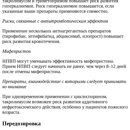
такролимусом и триметопримом повышает риск развития
гиперкалиемии. Риск гиперкалиемии повышается, если
указанные выше препараты применяются совместно.
Риски, связанные с антитромботическим эффектом
Применение нескольких антиагрегантных препаратов
(тирофибан, эптифибатид, абциксимаб, илопрост) повышает
риск развития кровотечения.
Мифепристон
НПВП могут уменьшать эффективность мифепристона.
Прием НПВП следует начинать не ранее, чем через 8–12 дней
после отмены мифепристона.
Препараты, взаимодействие с которыми следует принимать
во внимание
При одновременном применении с циклоспорином,
такролимусом возможен риск развития аддитивного
нефротоксического действия, особенно у пациентов пожилого
возраста.
Передозировка