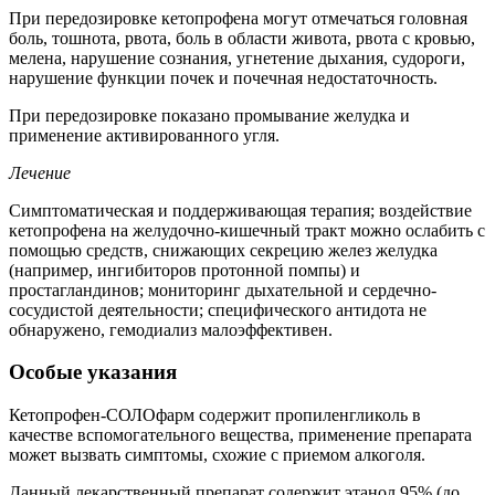
При передозировке кетопрофена могут отмечаться головная
боль, тошнота, рвота, боль в области живота, рвота с кровью,
мелена, нарушение сознания, угнетение дыхания, судороги,
нарушение функции почек и почечная недостаточность.
При передозировке показано промывание желудка и
применение активированного угля.
Лечение
Симптоматическая и поддерживающая терапия; воздействие
кетопрофена на желудочно-кишечный тракт можно ослабить с
помощью средств, снижающих секрецию желез желудка
(например, ингибиторов протонной помпы) и
простагландинов; мониторинг дыхательной и сердечно-
сосудистой деятельности; специфического антидота не
обнаружено, гемодиализ малоэффективен.
Особые указания
Кетопрофен-СОЛОфарм содержит пропиленгликоль в
качестве вспомогательного вещества, применение препарата
может вызвать симптомы, схожие с приемом алкоголя.
Данный лекарственный препарат содержит этанол 95% (до