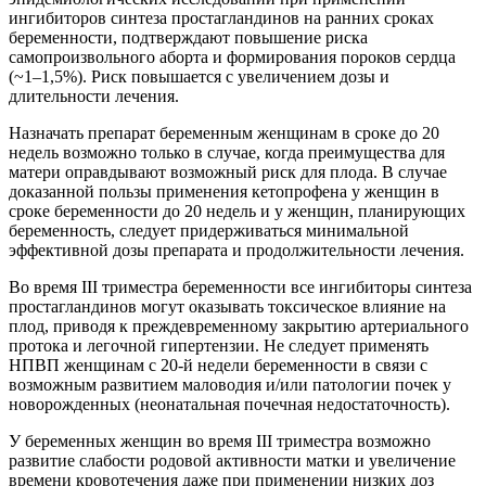
ингибиторов синтеза простагландинов на ранних сроках
беременности, подтверждают повышение риска
самопроизвольного аборта и формирования пороков сердца
(~1–1,5%). Риск повышается с увеличением дозы и
длительности лечения.
Назначать препарат беременным женщинам в сроке до 20
недель возможно только в случае, когда преимущества для
матери оправдывают возможный риск для плода. В случае
доказанной пользы применения кетопрофена у женщин в
сроке беременности до 20 недель и у женщин, планирующих
беременность, следует придерживаться минимальной
эффективной дозы препарата и продолжительности лечения.
Во время III триместра беременности все ингибиторы синтеза
простагландинов могут оказывать токсическое влияние на
плод, приводя к преждевременному закрытию артериального
протока и легочной гипертензии. Не следует применять
НПВП женщинам с 20‑й недели беременности в связи с
возможным развитием маловодия и/или патологии почек у
новорожденных (неонатальная почечная недостаточность).
У беременных женщин во время III триместра возможно
развитие слабости родовой активности матки и увеличение
времени кровотечения даже при применении низких доз