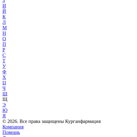
З
И
Й
К
Л
М
Н
О
П
Р
С
Т
У
Ф
Х
Ц
Ч
Ш
Щ
Э
Ю
Я
© 2026. Все права защищены Курганфармация
Компания
Помощь