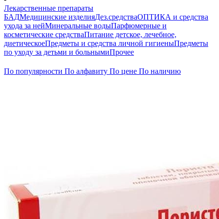
Лекарственные препараты
БАД
Медицинские изделия
Дез.средства
ОПТИКА и средства
ухода за ней
Минеральные воды
Парфюмерные и
косметические средства
Питание детское, лечебное,
диетическое
Предметы и средства личной гигиены
Предметы
по уходу за детьми и больными
Прочее
По популярности
По алфавиту
По цене
По наличию