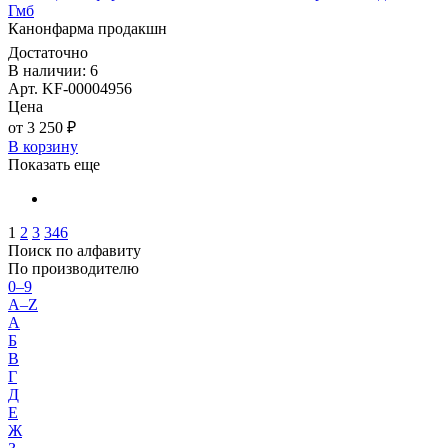
Гмб
Канонфарма продакшн
Достаточно
В наличии: 6
Арт. KF-00004956
Цена
от 3 250 ₽
В корзину
Показать еще
1
2
3
346
Поиск по алфавиту
По производителю
0–9
A–Z
А
Б
В
Г
Д
Е
Ж