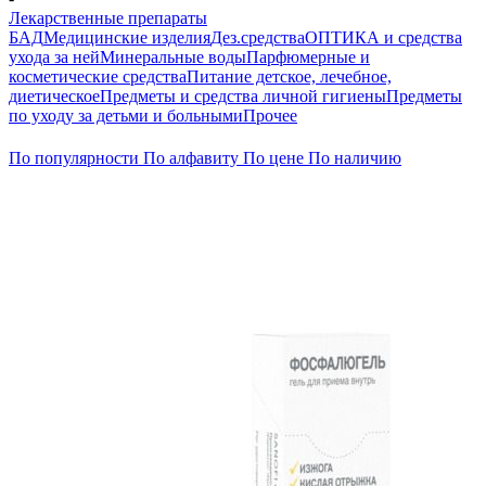
Лекарственные препараты
БАД
Медицинские изделия
Дез.средства
ОПТИКА и средства
ухода за ней
Минеральные воды
Парфюмерные и
косметические средства
Питание детское, лечебное,
диетическое
Предметы и средства личной гигиены
Предметы
по уходу за детьми и больными
Прочее
По популярности
По алфавиту
По цене
По наличию