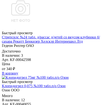
Быстрый просмотр
Стрепсилс №24 табл. д/рассас д/детей со вкусом клубники б/
сахара Рекитт Бенкизер Хелскэр Интернешнл Лтд
Гедеон Рихтер ОАО
Достаточно
В наличии: 3
Арт. KF-00042598
Цена
от 340 ₽
В корзину
Быстрый просмотр
Клопидогрел 0,075 №100 табл.п/о Озон
Озон ООО
Много
В наличии: 12
Арт. KF-00040055