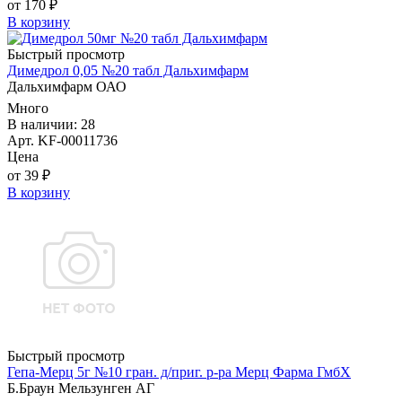
от 170 ₽
В корзину
Быстрый просмотр
Димедрол 0,05 №20 табл Дальхимфарм
Дальхимфарм ОАО
Много
В наличии: 28
Арт. KF-00011736
Цена
от 39 ₽
В корзину
Быстрый просмотр
Гепа-Мерц 5г №10 гран. д/приг. р-ра Мерц Фарма ГмбХ
Б.Браун Мельзунген АГ