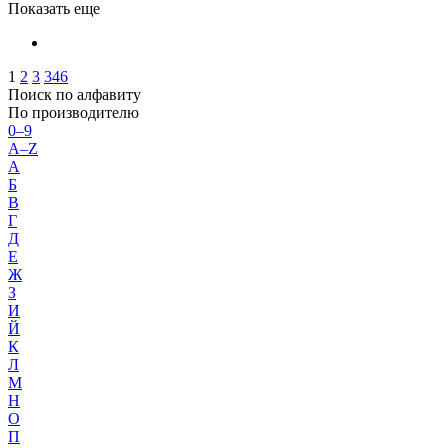
Показать еще
1
2
3
346
Поиск по алфавиту
По производителю
0–9
A–Z
А
Б
В
Г
Д
Е
Ж
З
И
Й
К
Л
М
Н
О
П