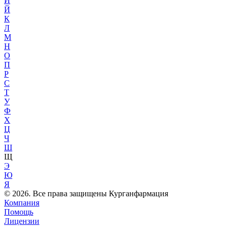
И
Й
К
Л
М
Н
О
П
Р
С
Т
У
Ф
Х
Ц
Ч
Ш
Щ
Э
Ю
Я
© 2026. Все права защищены Курганфармация
Компания
Помощь
Лицензии