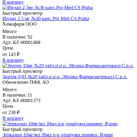
В корзину
Быстрый просмотр
Индап 2.5 мг №30 капс.Pro Med CS Praha
Хемофарм ООО
Много
В наличии: 92
Арт. KF-00001468
Цена
от 143 ₽
В корзину
Быстрый просмотр
Зиртек 0,01 №20 табл.п.п.о. Эйсика Фармасьютикалз С.р.л.
Обновление ПФК АО
Много
В наличии: 11
Арт. KF-00001373
Цена
от 238 ₽
В корзину
Быстрый просмотр
Зеркалин 10мг/мл 30мл р-р д/наружн.примен. Ядран