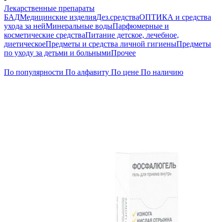
Лекарственные препараты
БАД
Медицинские изделия
Дез.средства
ОПТИКА и средства
ухода за ней
Минеральные воды
Парфюмерные и
косметические средства
Питание детское, лечебное,
диетическое
Предметы и средства личной гигиены
Предметы
по уходу за детьми и больными
Прочее
По популярности
По алфавиту
По цене
По наличию