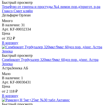
Быстрый просмотр
ТераФлю от гриппа и простуды №4 лимон пор.д/пригот. р-ра
Глаксо Смит кляйн
Дельфарм Орлеан
Много
В наличии: 31
Арт. KF-00032334
Цена
от 352 ₽
В корзину
Быстрый просмотр
Симбикорт Турбухалер 320мкг/9мкг 60доз пор. д/инг. Астра
Зенека
АстраЗенека АБ
Мало
В наличии: 1
Арт. KF-00030431
Цена
от 2 118 ₽
В корзину
Быстрый просмотр