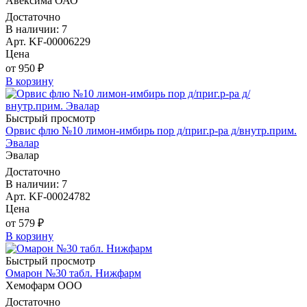
Авексима ОАО
Достаточно
В наличии: 7
Арт. KF-00006229
Цена
от 950 ₽
В корзину
Быстрый просмотр
Орвис флю №10 лимон-имбирь пор д/приг.р-ра д/внутр.прим.
Эвалар
Эвалар
Достаточно
В наличии: 7
Арт. KF-00024782
Цена
от 579 ₽
В корзину
Быстрый просмотр
Омарон №30 табл. Нижфарм
Хемофарм ООО
Достаточно