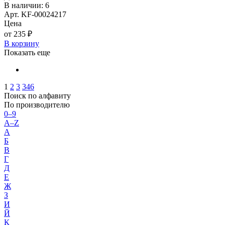
В наличии: 6
Арт. KF-00024217
Цена
от 235 ₽
В корзину
Показать еще
1
2
3
346
Поиск по алфавиту
По производителю
0–9
A–Z
А
Б
В
Г
Д
Е
Ж
З
И
Й
К