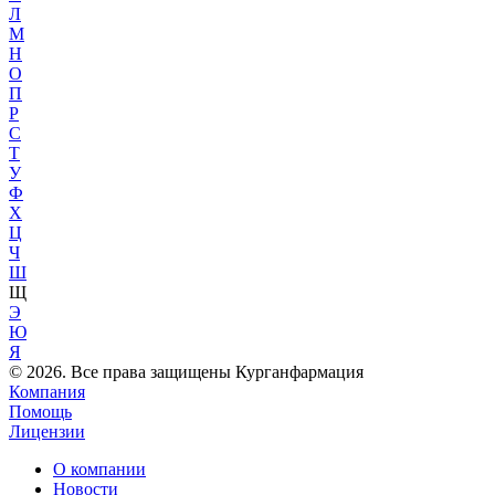
Л
М
Н
О
П
Р
С
Т
У
Ф
Х
Ц
Ч
Ш
Щ
Э
Ю
Я
© 2026. Все права защищены Курганфармация
Компания
Помощь
Лицензии
О компании
Новости