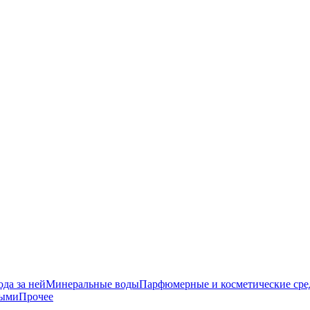
да за ней
Минеральные воды
Парфюмерные и косметические сре
ными
Прочее