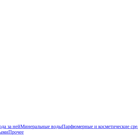
да за ней
Минеральные воды
Парфюмерные и косметические сре
ными
Прочее