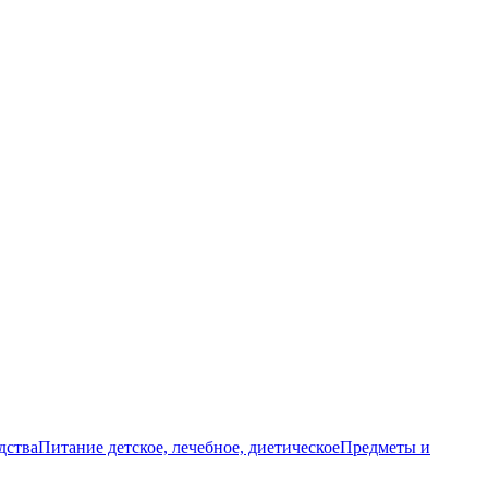
дства
Питание детское, лечебное, диетическое
Предметы и