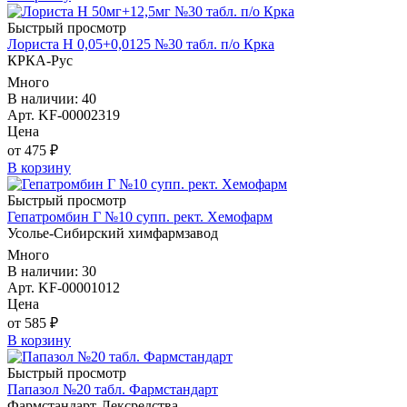
Быстрый просмотр
Лориста Н 0,05+0,0125 №30 табл. п/о Крка
КРКА-Рус
Много
В наличии: 40
Арт. KF-00002319
Цена
от 475 ₽
В корзину
Быстрый просмотр
Гепатромбин Г №10 супп. рект. Хемофарм
Усолье-Сибирский химфармзавод
Много
В наличии: 30
Арт. KF-00001012
Цена
от 585 ₽
В корзину
Быстрый просмотр
Папазол №20 табл. Фармстандарт
Фармстандарт-Лексредства