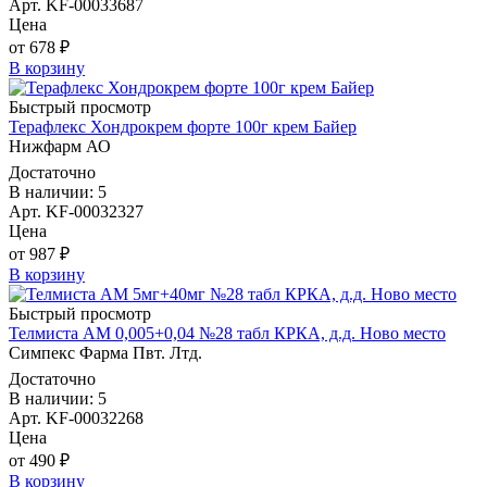
Арт. KF-00033687
Цена
от 678 ₽
В корзину
Быстрый просмотр
Терафлекс Хондрокрем форте 100г крем Байер
Нижфарм АО
Достаточно
В наличии: 5
Арт. KF-00032327
Цена
от 987 ₽
В корзину
Быстрый просмотр
Телмиста АМ 0,005+0,04 №28 табл КРКА, д.д. Ново место
Симпекс Фарма Пвт. Лтд.
Достаточно
В наличии: 5
Арт. KF-00032268
Цена
от 490 ₽
В корзину