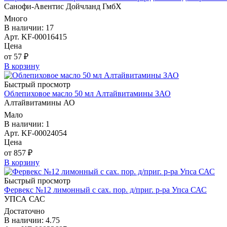
Санофи-Авентис Дойчланд ГмбХ
Много
В наличии: 17
Арт. KF-00016415
Цена
от 57 ₽
В корзину
Быстрый просмотр
Облепиховое масло 50 мл Алтайвитамины ЗАО
Алтайвитамины АО
Мало
В наличии: 1
Арт. KF-00024054
Цена
от 857 ₽
В корзину
Быстрый просмотр
Фервекс №12 лимонный с сах. пор. д/приг. р-ра Упса САС
УПСА САС
Достаточно
В наличии: 4.75