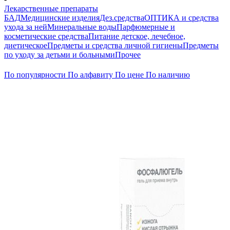
Лекарственные препараты
БАД
Медицинские изделия
Дез.средства
ОПТИКА и средства
ухода за ней
Минеральные воды
Парфюмерные и
косметические средства
Питание детское, лечебное,
диетическое
Предметы и средства личной гигиены
Предметы
по уходу за детьми и больными
Прочее
По популярности
По алфавиту
По цене
По наличию