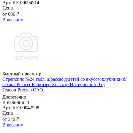
Арт. KF-00004514
Цена
от 606 ₽
В корзину
Быстрый просмотр
Стрепсилс №24 табл. д/рассас д/детей со вкусом клубники б/
сахара Рекитт Бенкизер Хелскэр Интернешнл Лтд
Гедеон Рихтер ОАО
Достаточно
В наличии: 3
Арт. KF-00042598
Цена
от 340 ₽
В корзину