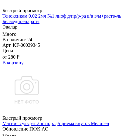
Быстрый просмотр
Теноксикам 0,02 2мл №1 лиоф д/пр/р-ра в/в в/м+раств-ль
Белмедпрепараты
Эвалар
Много
В наличии: 24
Арт. KF-00039345
Цена
от 280 ₽
В корзину
Быстрый просмотр
Магния сульфат 25г пор. д/приема внутрь Мелиген
Обновление ПФК АО