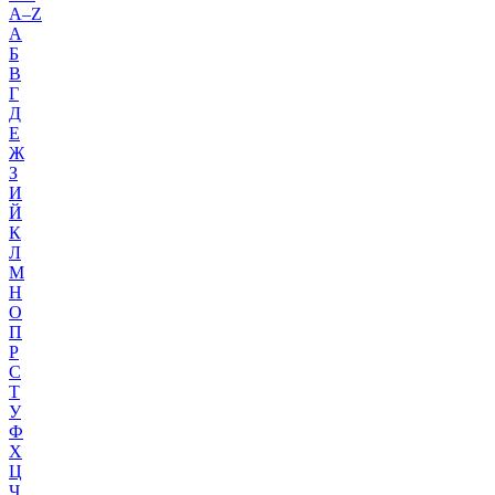
A–Z
А
Б
В
Г
Д
Е
Ж
З
И
Й
К
Л
М
Н
О
П
Р
С
Т
У
Ф
Х
Ц
Ч