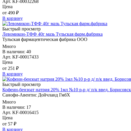
Арт. KF-00032268
Цена
от 490 ₽
В корзину
Быстрый просмотр
Левомикон-ТФФ 40г мазь Тульская фарм.фабрика
Тульская фармацевтическая фабрика ООО
Много
В наличии: 40
Арт. KF-00017433
Цена
от 251 ₽
В корзину
Быстрый просмотр
Кофеин-бензоат натрия 20% 1мл №10 р-р д/ п/к введ. Борисов
Санофи-Авентис Дойчланд ГмбХ
Много
В наличии: 17
Арт. KF-00016415
Цена
от 57 ₽
В корзину