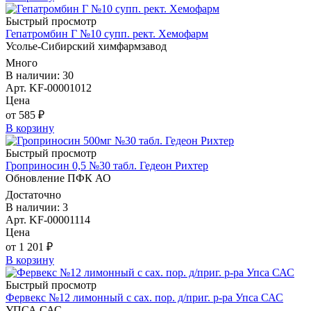
Быстрый просмотр
Гепатромбин Г №10 супп. рект. Хемофарм
Усолье-Сибирский химфармзавод
Много
В наличии: 30
Арт. KF-00001012
Цена
от 585 ₽
В корзину
Быстрый просмотр
Гроприносин 0,5 №30 табл. Гедеон Рихтер
Обновление ПФК АО
Достаточно
В наличии: 3
Арт. KF-00001114
Цена
от 1 201 ₽
В корзину
Быстрый просмотр
Фервекс №12 лимонный с сах. пор. д/приг. р-ра Упса САС
УПСА САС