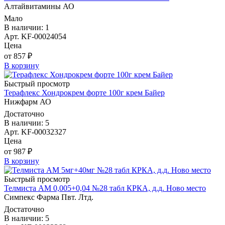
Алтайвитамины АО
Мало
В наличии: 1
Арт. KF-00024054
Цена
от 857 ₽
В корзину
Быстрый просмотр
Терафлекс Хондрокрем форте 100г крем Байер
Нижфарм АО
Достаточно
В наличии: 5
Арт. KF-00032327
Цена
от 987 ₽
В корзину
Быстрый просмотр
Телмиста АМ 0,005+0,04 №28 табл КРКА, д.д. Ново место
Симпекс Фарма Пвт. Лтд.
Достаточно
В наличии: 5