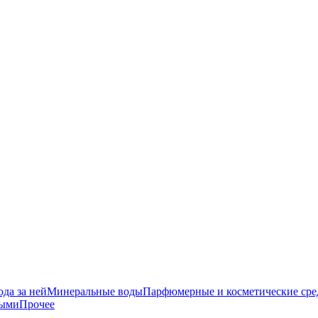
да за ней
Минеральные воды
Парфюмерные и косметические сре
ными
Прочее