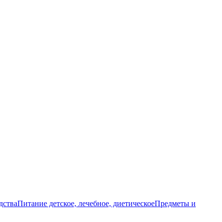
дства
Питание детское, лечебное, диетическое
Предметы и