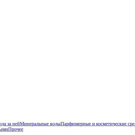
да за ней
Минеральные воды
Парфюмерные и косметические сре
ными
Прочее