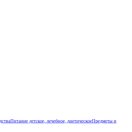
дства
Питание детское, лечебное, диетическое
Предметы и