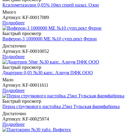
Ксилометазолин 0,05% 10мл спрей назал. Озон
Много
Артикул
: KF-00017089
Подробнее
Быстрый просмотр
Виферон-3 1000000 МЕ №10 супп.рект Ферон
Достаточно
Артикул
: KF-00010052
Подробнее
Быстрый просмотр
Диартрин 0,05 №30 капс. Алиум ПФК ООО
Мало
Артикул
: KF-00011611
Подробнее
Быстрый просмотр
Перца стручкового настойка 25мл Тульская фармфабрика
Достаточно
Артикул
: KF-00025974
Подробнее