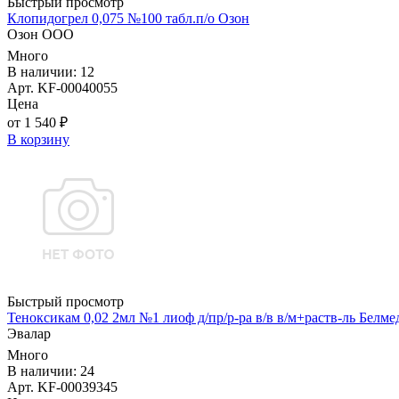
Быстрый просмотр
Клопидогрел 0,075 №100 табл.п/о Озон
Озон ООО
Много
В наличии: 12
Арт. KF-00040055
Цена
от 1 540 ₽
В корзину
Быстрый просмотр
Теноксикам 0,02 2мл №1 лиоф д/пр/р-ра в/в в/м+раств-ль Белм
Эвалар
Много
В наличии: 24
Арт. KF-00039345