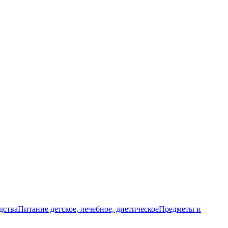
дства
Питание детское, лечебное, диетическое
Предметы и