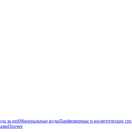
да за ней
Минеральные воды
Парфюмерные и косметические сре
ными
Прочее