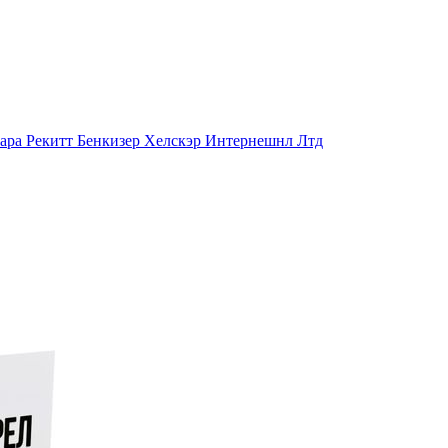
ахара Рекитт Бенкизер Хелскэр Интернешнл Лтд