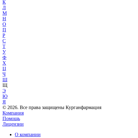
К
Л
М
Н
О
П
Р
С
Т
У
Ф
Х
Ц
Ч
Ш
Щ
Э
Ю
Я
© 2026. Все права защищены Курганфармация
Компания
Помощь
Лицензии
О компании