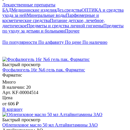
Лекарственные препараты
БАД
Медицинские изделия
Дез.средства
ОПТИКА и средства
ухода за ней
Минеральные воды
Парфюмерные и
косметические средства
Питание детское, лечебное,
диетическое
Предметы и средства личной гигиены
Предметы
по уходу за детьми и больными
Прочее
По популярности
По алфавиту
По цене
По наличию
Быстрый просмотр
Фосфалюгель 16г №6 гель пак. Фарматис
Фарматис
Много
В наличии: 20
Арт. KF-00004514
Цена
от 606 ₽
В корзину
Быстрый просмотр
Облепиховое масло 50 мл Алтайвитамины ЗАО