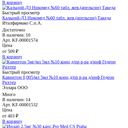
В корзину
Быстрый просмотр
Кальций-Д3 Никомед №60 табл. жев.(апельсин) Такеда
Италфармако С.п.А.
Достаточно
В наличии: 10
Арт. KF-00001574
Цена
от 509 ₽
В корзину
Быстрый просмотр
Кавинтон 0,005/мл 5мл №10 конц д/пр р-ра д/инф Гедеон
Рихтер
Эллара ООО
Много
В наличии: 14
Арт. KF-00001532
Цена
от 403 ₽
В корзину