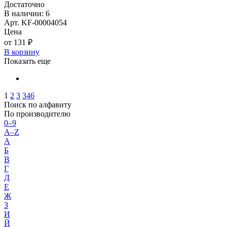
Достаточно
В наличии: 6
Арт. KF-00004054
Цена
от 131 ₽
В корзину
Показать еще
1
2
3
346
Поиск по алфавиту
По производителю
0–9
A–Z
А
Б
В
Г
Д
Е
Ж
З
И
Й