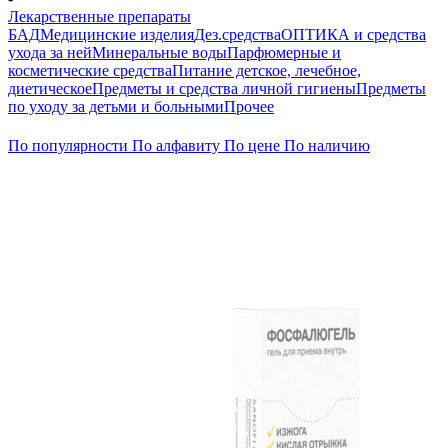
Лекарственные препараты
БАД
Медицинские изделия
Дез.средства
ОПТИКА и средства
ухода за ней
Минеральные воды
Парфюмерные и
косметические средства
Питание детское, лечебное,
диетическое
Предметы и средства личной гигиены
Предметы
по уходу за детьми и больными
Прочее
По популярности
По алфавиту
По цене
По наличию