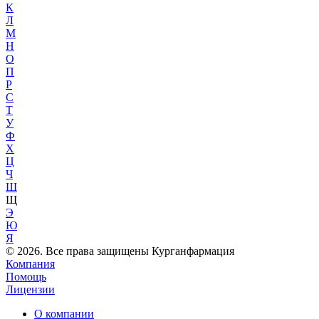
К
Л
М
Н
О
П
Р
С
Т
У
Ф
Х
Ц
Ч
Ш
Щ
Э
Ю
Я
© 2026. Все права защищены Курганфармация
Компания
Помощь
Лицензии
О компании