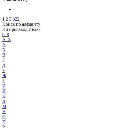
1
2
3
322
Поиск по алфавиту
По производителю
0–9
A–Z
А
Б
В
Г
Д
Е
Ж
З
И
Й
К
Л
М
Н
О
П
Р