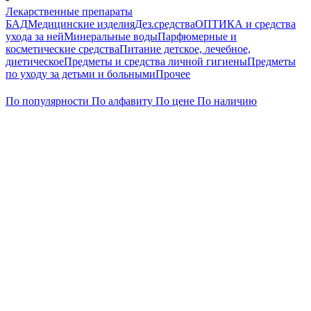
Лекарственные препараты
БАД
Медицинские изделия
Дез.средства
ОПТИКА и средства
ухода за ней
Минеральные воды
Парфюмерные и
косметические средства
Питание детское, лечебное,
диетическое
Предметы и средства личной гигиены
Предметы
по уходу за детьми и больными
Прочее
По популярности
По алфавиту
По цене
По наличию