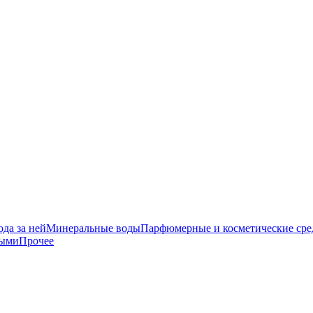
да за ней
Минеральные воды
Парфюмерные и косметические сре
ными
Прочее