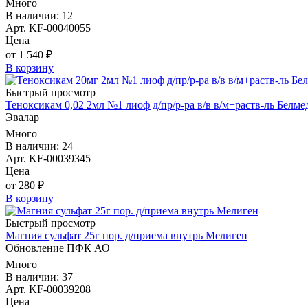
Много
В наличии: 12
Арт. KF-00040055
Цена
от 1 540 ₽
В корзину
Быстрый просмотр
Теноксикам 0,02 2мл №1 лиоф д/пр/р-ра в/в в/м+раств-ль Белм
Эвалар
Много
В наличии: 24
Арт. KF-00039345
Цена
от 280 ₽
В корзину
Быстрый просмотр
Магния сульфат 25г пор. д/приема внутрь Мелиген
Обновление ПФК АО
Много
В наличии: 37
Арт. KF-00039208
Цена