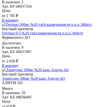
В наличии: 2
Арт. KF-00037334
Цена
от 1 785 ₽
В корзину
Быстрый просмотр
Гептрал 0,5 №20 табл.кишечнораств п.п.о Эбботт
Фармасинтез АО
Достаточно
В наличии: 9
Арт. KF-00037067
Цена
от 2 656 ₽
В корзину
Быстрый просмотр
Эльмуцин 300мг №20 капс Алиум АО
АЛИУМ АО
Много
В наличии: 29
Арт. KF-00036405
Цена
от 670 ₽