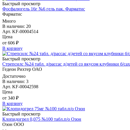
Быстрый просмотр
Фосфалюгель 16г №6 гель пак. Фарматис
Фарматис
Много
В наличии: 20
Арт. KF-00004514
Цена
от 606 ₽
В корзину
Быстрый просмотр
Стрепсилс №24 табл. д/рассас д/детей со вкусом клубники б/с
Гедеон Рихтер ОАО
Достаточно
В наличии: 3
Арт. KF-00042598
Цена
от 340 ₽
В корзину
Быстрый просмотр
Клопидогрел 0,075 №100 табл.п/о Озон
Озон ООО