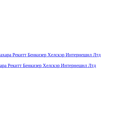
ахара Рекитт Бенкизер Хелскэр Интернешнл Лтд