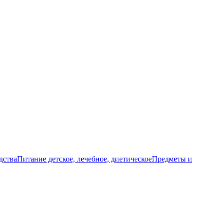
дства
Питание детское, лечебное, диетическое
Предметы и