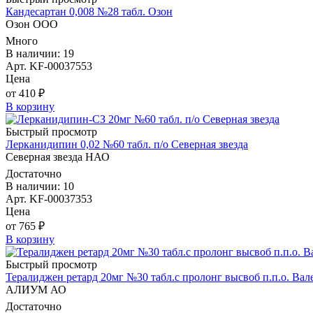
Кандесартан 0,008 №28 табл. Озон
Озон ООО
Много
В наличии: 19
Арт. KF-00037553
Цена
от 410 ₽
В корзину
Быстрый просмотр
Лерканидипин 0,02 №60 табл. п/о Северная звезда
Северная звезда НАО
Достаточно
В наличии: 10
Арт. KF-00037353
Цена
от 765 ₽
В корзину
Быстрый просмотр
Тералиджен ретард 20мг №30 табл.с пролонг высвоб п.п.о. Вал
АЛИУМ АО
Достаточно