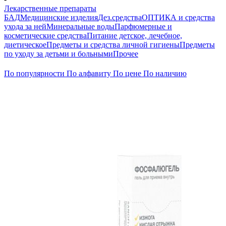
Лекарственные препараты
БАД
Медицинские изделия
Дез.средства
ОПТИКА и средства
ухода за ней
Минеральные воды
Парфюмерные и
косметические средства
Питание детское, лечебное,
диетическое
Предметы и средства личной гигиены
Предметы
по уходу за детьми и больными
Прочее
По популярности
По алфавиту
По цене
По наличию