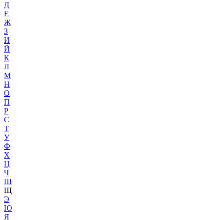
Д
Е
Ж
З
И
Й
К
Л
М
Н
О
П
Р
С
Т
У
Ф
Х
Ц
Ч
Ш
Щ
Э
Ю
Я