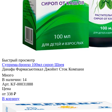
Быстрый просмотр
Суприма-бронхо 100мл сироп Шрея
Данафа Фармасьютикал Джойнт Сток Компани
Много
В наличии: 14
Арт. KF-00031888
Цена
от 338 ₽
В корзину