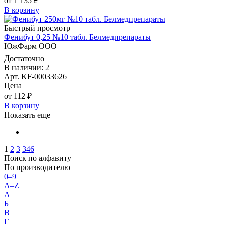
от 1 135 ₽
В корзину
Быстрый просмотр
Фенибут 0,25 №10 табл. Белмедпрепараты
ЮжФарм ООО
Достаточно
В наличии: 2
Арт. KF-00033626
Цена
от 112 ₽
В корзину
Показать еще
1
2
3
346
Поиск по алфавиту
По производителю
0–9
A–Z
А
Б
В
Г