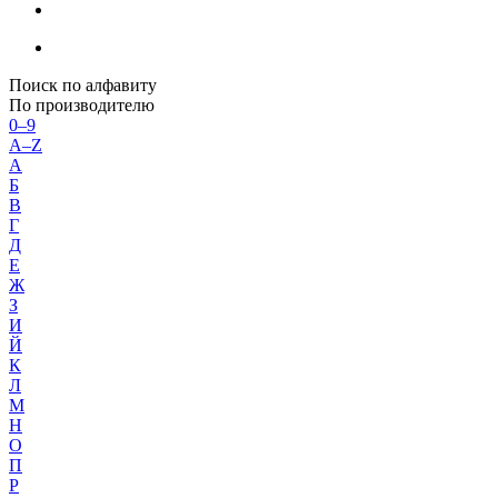
Поиск по алфавиту
По производителю
0–9
A–Z
А
Б
В
Г
Д
Е
Ж
З
И
Й
К
Л
М
Н
О
П
Р