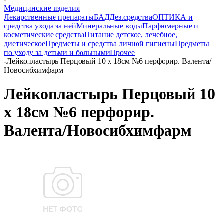
Медицинские изделия
Лекарственные препараты
БАД
Дез.средства
ОПТИКА и
средства ухода за ней
Минеральные воды
Парфюмерные и
косметические средства
Питание детское, лечебное,
диетическое
Предметы и средства личной гигиены
Предметы
по уходу за детьми и больными
Прочее
-
Лейкопластырь Перцовый 10 х 18см №6 перфорир. Валента/
Новосибхимфарм
Лейкопластырь Перцовый 10
х 18см №6 перфорир.
Валента/Новосибхимфарм