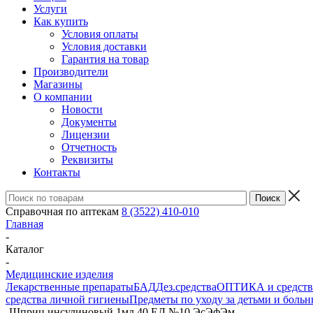
Услуги
Как купить
Условия оплаты
Условия доставки
Гарантия на товар
Производители
Магазины
О компании
Новости
Документы
Лицензии
Отчетность
Реквизиты
Контакты
Справочная по аптекам
8 (3522) 410-010
Главная
-
Каталог
-
Медицинские изделия
Лекарственные препараты
БАД
Дез.средства
ОПТИКА и средства
средства личной гигиены
Предметы по уходу за детьми и боль
-
Шприц инсулиновый 1мл 40 ЕД №10 ЭсЭфЭм