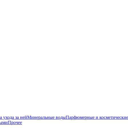
 ухода за ней
Минеральные воды
Парфюмерные и косметические
ными
Прочее