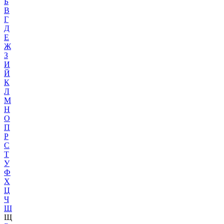
Б
В
Г
Д
Е
Ж
З
И
Й
К
Л
М
Н
О
П
Р
С
Т
У
Ф
Х
Ц
Ч
Ш
Щ