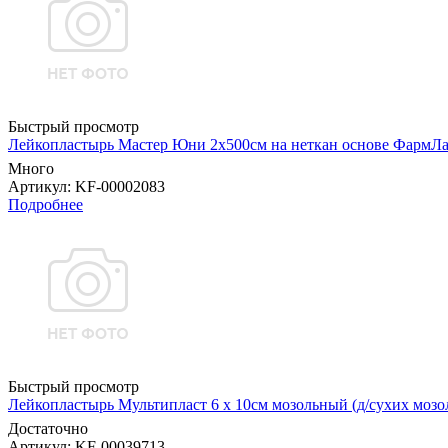
Быстрый просмотр
Лейкопластырь Мастер Юни 2х500см на неткан основе ФармЛ
Много
Артикул
: KF-00002083
Подробнее
Быстрый просмотр
Лейкопластырь Мультипласт 6 х 10см мозольный (д/сухих мо
Достаточно
Артикул
: KF-00039713