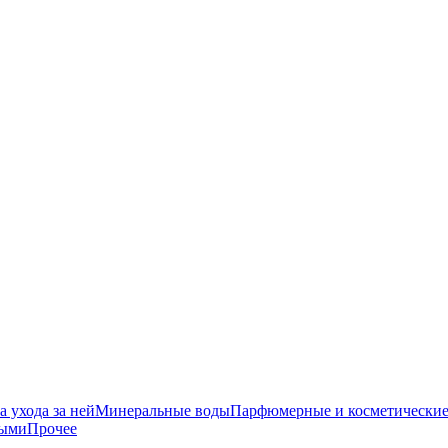
 ухода за ней
Минеральные воды
Парфюмерные и косметические
ными
Прочее