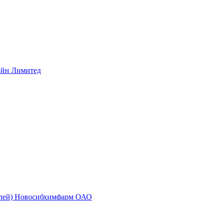
айн Лимитед
золей) Новосибхимфарм ОАО