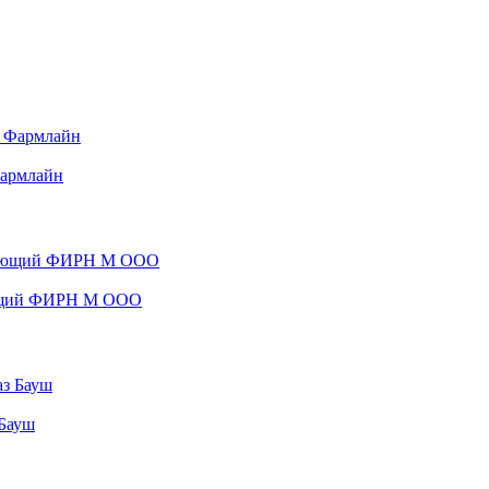
Фармлайн
няющий ФИРН М ООО
 Бауш