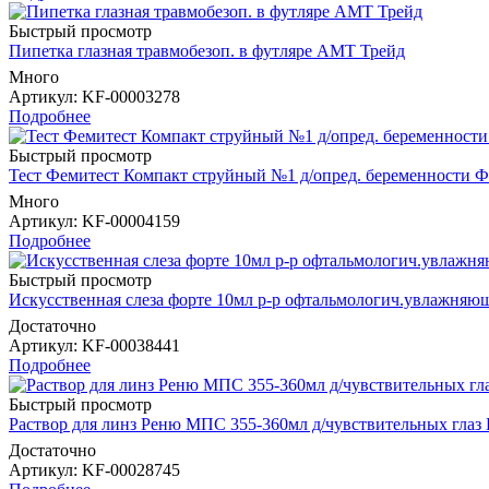
Быстрый просмотр
Пипетка глазная травмобезоп. в футляре АМТ Трейд
Много
Артикул
: KF-00003278
Подробнее
Быстрый просмотр
Тест Фемитест Компакт струйный №1 д/опред. беременности 
Много
Артикул
: KF-00004159
Подробнее
Быстрый просмотр
Искусственная слеза форте 10мл р-р офтальмологич.увлаж
Достаточно
Артикул
: KF-00038441
Подробнее
Быстрый просмотр
Раствор для линз Реню МПС 355-360мл д/чувствительных глаз
Достаточно
Артикул
: KF-00028745