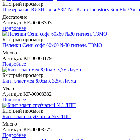
Быстрый просмотр
Презерватив ВИЗИТ для УЗИ №1 Karex Industries Sdn.Bhd/Аль
Достаточно
Артикул
: KF-00003393
Подробнее
Быстрый просмотр
Пеленки Сени софт 60х60 №30 гигиен. ТЗМО
Много
Артикул
: KF-00003179
Подробнее
Быстрый просмотр
Бинт эласт.мед.8,0см х 3,5м Лаума
Мало
Артикул
: KF-00008382
Подробнее
Быстрый просмотр
Бинт эласт. трубчатый №3 ЛПП
Много
Артикул
: KF-00008275
Подробнее