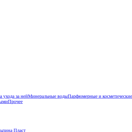
 ухода за ней
Минеральные воды
Парфюмерные и косметические
ными
Прочее