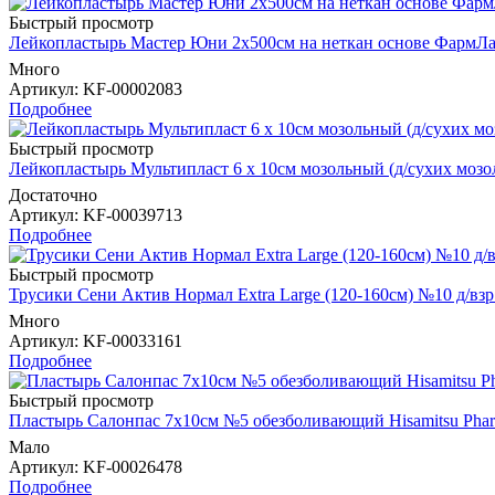
Быстрый просмотр
Лейкопластырь Мастер Юни 2х500см на неткан основе ФармЛ
Много
Артикул
: KF-00002083
Подробнее
Быстрый просмотр
Лейкопластырь Мультипласт 6 х 10см мозольный (д/сухих мо
Достаточно
Артикул
: KF-00039713
Подробнее
Быстрый просмотр
Трусики Сени Актив Нормал Extra Large (120-160см) №10 д/в
Много
Артикул
: KF-00033161
Подробнее
Быстрый просмотр
Пластырь Салонпас 7х10см №5 обезболивающий Hisamitsu Pharm
Мало
Артикул
: KF-00026478
Подробнее