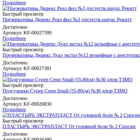
Подробнее
Быстрый просмотр
Презервативы Дюрекс Реал фил №3 д/естеств.ощущ. Рекитт
Достаточно
Артикул
: KF-00027399
Подробнее
Быстрый просмотр
Презервативы Дюрекс Дуал экстаз №12 рельефные с анестетик
Достаточно
Артикул
: KF-00027381
Подробнее
Быстрый просмотр
Подгузники Супер Сени Small (55-80см) №30 д/взр ТЗМО
Достаточно
Артикул
: KF-00026830
Подробнее
Быстрый просмотр
ПЛАСТЫРЬ ЭКСТРАПЛАСТ От головной боли № 2 Синсин
Достаточно
Артикул
: KF-00026490