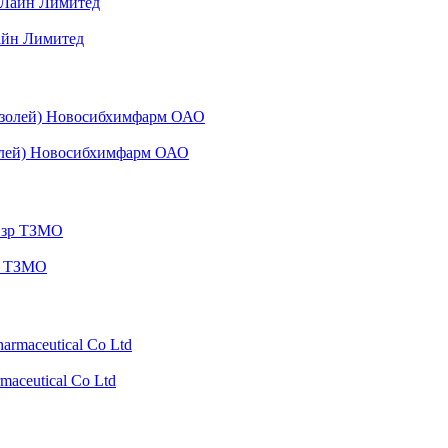
айн Лимитед
золей) Новосибхимфарм ОАО
зр ТЗМО
aceutical Co Ltd