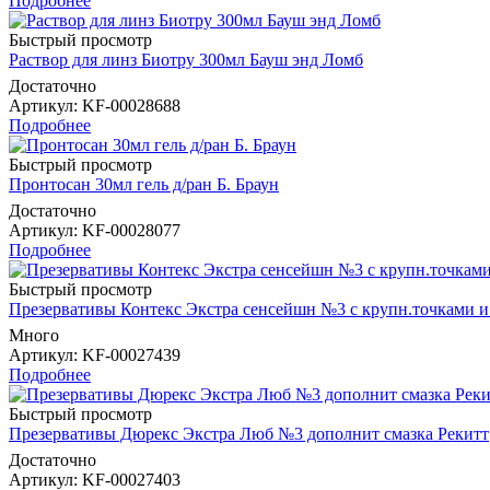
Подробнее
Быстрый просмотр
Раствор для линз Биотру 300мл Бауш энд Ломб
Достаточно
Артикул
: KF-00028688
Подробнее
Быстрый просмотр
Пронтосан 30мл гель д/ран Б. Браун
Достаточно
Артикул
: KF-00028077
Подробнее
Быстрый просмотр
Презервативы Контекс Экстра сенсейшн №3 с крупн.точками и
Много
Артикул
: KF-00027439
Подробнее
Быстрый просмотр
Презервативы Дюрекс Экстра Люб №3 дополнит смазка Рекитт
Достаточно
Артикул
: KF-00027403