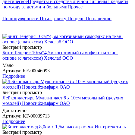
диетическое
Предметы и средства личной гигиены
Предметы
по уходу за детьми и больными
Прочее
По популярности
По алфавиту
По цене
По наличию
Быстрый просмотр
Бинт Тенерис 10см*4,5м когезивный самофикс на ткан.
основе (с латексом) Хелслаб ООО
Мало
Артикул
: KF-00046093
Подробнее
Быстрый просмотр
Лейкопластырь Мультипласт 6 х 10см мозольный (д/сухих
мозолей) Новосибхимфарм ОАО
Достаточно
Артикул
: KF-00039713
Подробнее
Быстрый просмотр