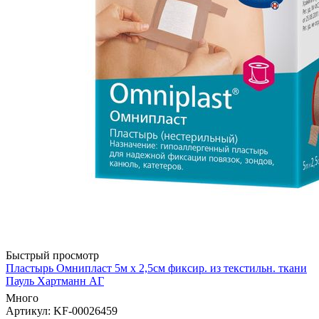
Быстрый просмотр
Пластырь Омнипласт 5м х 2,5см фиксир. из текстильн. ткани
Пауль Хартманн AГ
Много
Артикул
: KF-00026459