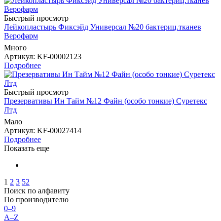
Быстрый просмотр
Лейкопластырь Фиксэйд Универсал №20 бактериц.тканев
Верофарм
Много
Артикул
: KF-00002123
Подробнее
Быстрый просмотр
Презервативы Ин Тайм №12 Файн (особо тонкие) Суретекс
Лтд
Мало
Артикул
: KF-00027414
Подробнее
Показать еще
1
2
3
52
Поиск по алфавиту
По производителю
0–9
A–Z