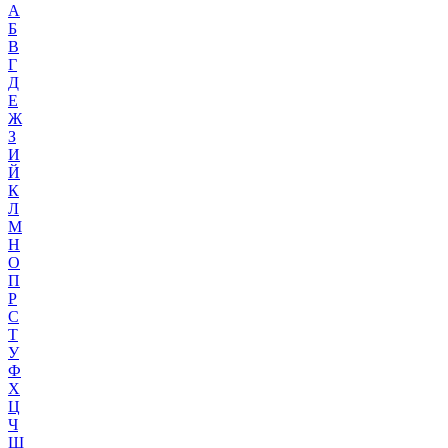
А
Б
В
Г
Д
Е
Ж
З
И
Й
К
Л
М
Н
О
П
Р
С
Т
У
Ф
Х
Ц
Ч
Ш