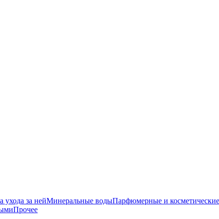
 ухода за ней
Минеральные воды
Парфюмерные и косметические
ными
Прочее