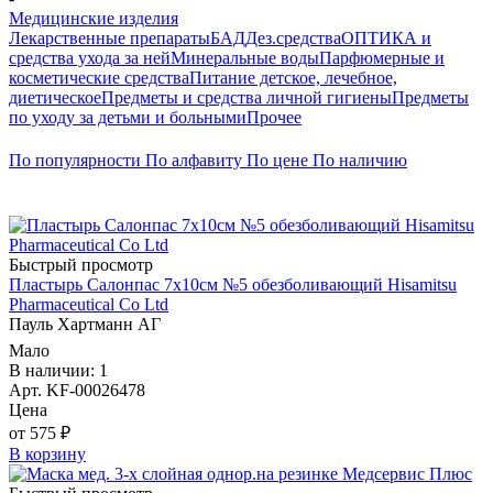
Медицинские изделия
Лекарственные препараты
БАД
Дез.средства
ОПТИКА и
средства ухода за ней
Минеральные воды
Парфюмерные и
косметические средства
Питание детское, лечебное,
диетическое
Предметы и средства личной гигиены
Предметы
по уходу за детьми и больными
Прочее
По популярности
По алфавиту
По цене
По наличию
Быстрый просмотр
Пластырь Салонпас 7х10см №5 обезболивающий Hisamitsu
Pharmaceutical Co Ltd
Пауль Хартманн AГ
Мало
В наличии: 1
Арт. KF-00026478
Цена
от 575 ₽
В корзину