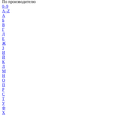
По производителю
0–9
A–Z
А
Б
В
Г
Д
Е
Ж
З
И
Й
К
Л
М
Н
О
П
Р
С
Т
У
Ф
Х