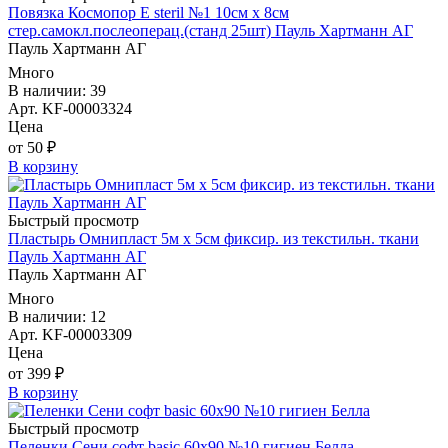
Повязка Космопор E steril №1 10см х 8см
стер.самокл.послеоперац.(станд 25шт) Пауль Хартманн AГ
Пауль Хартманн AГ
Много
В наличии: 39
Арт. KF-00003324
Цена
от 50 ₽
В корзину
Быстрый просмотр
Пластырь Омнипласт 5м х 5см фиксир. из текстильн. ткани
Пауль Хартманн AГ
Пауль Хартманн AГ
Много
В наличии: 12
Арт. KF-00003309
Цена
от 399 ₽
В корзину
Быстрый просмотр
Пеленки Сени софт basic 60х90 №10 гигиен Белла