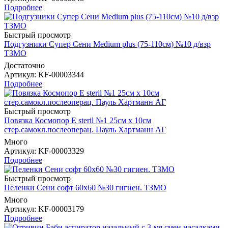
Подробнее
Быстрый просмотр
Подгузники Супер Сени Medium plus (75-110см) №10 д/взр
ТЗМО
Достаточно
Артикул
: KF-00003344
Подробнее
Быстрый просмотр
Повязка Космопор E steril №1 25см х 10см
стер.самокл.послеоперац. Пауль Хартманн AГ
Много
Артикул
: KF-00003329
Подробнее
Быстрый просмотр
Пеленки Сени софт 60х60 №30 гигиен. ТЗМО
Много
Артикул
: KF-00003179
Подробнее