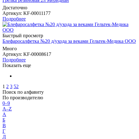
Грелка резиновая 2л Меридиан
Достаточно
Артикул
: KF-00011177
Подробнее
Быстрый просмотр
Блефаросалфетка №20 д/ухода за веками Гельтек-Медика ООО
Много
Артикул
: KF-00008617
Подробнее
Показать еще
1
2
3
52
Поиск по алфавиту
По производителю
0–9
A–Z
А
Б
В
Г
Д