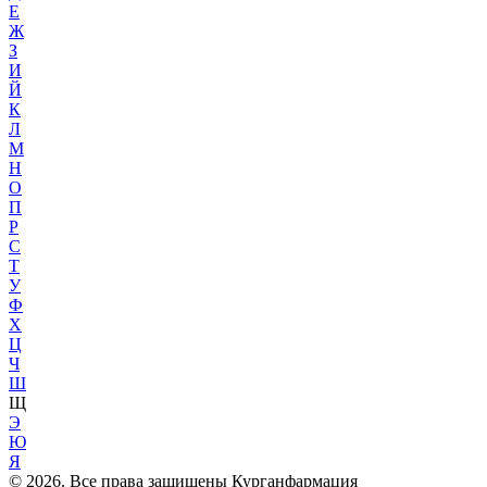
Е
Ж
З
И
Й
К
Л
М
Н
О
П
Р
С
Т
У
Ф
Х
Ц
Ч
Ш
Щ
Э
Ю
Я
© 2026. Все права защищены Курганфармация