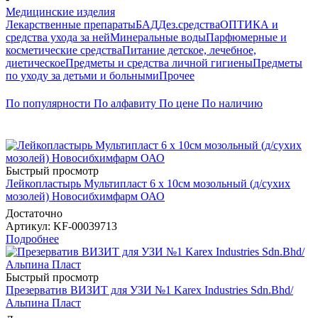
Медицинские изделия
Лекарственные препараты
БАД
Дез.средства
ОПТИКА и
средства ухода за ней
Минеральные воды
Парфюмерные и
косметические средства
Питание детское, лечебное,
диетическое
Предметы и средства личной гигиены
Предметы
по уходу за детьми и больными
Прочее
По популярности
По алфавиту
По цене
По наличию
Быстрый просмотр
Лейкопластырь Мультипласт 6 х 10см мозольный (д/сухих
мозолей) Новосибхимфарм ОАО
Достаточно
Артикул
: KF-00039713
Подробнее
Быстрый просмотр
Презерватив ВИЗИТ для УЗИ №1 Karex Industries Sdn.Bhd/
Альпина Пласт