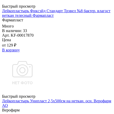
Быстрый просмотр
Лейкопластырь Фиксэйд Стандарт Трэвел №8 бактер. влагост
неткан телесный Фармапласт
Фармапласт
Много
В наличии: 33
Арт. KF-00017870
Цена
от 129 ₽
В корзину
Быстрый просмотр
Лейкопластырь Унипласт 2,5х500см на неткан. осн. Верофарм
АО
Верофарм