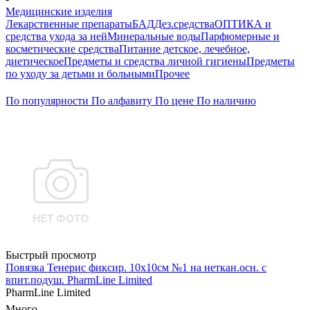
Медицинские изделия
Лекарственные препараты
БАД
Дез.средства
ОПТИКА и
средства ухода за ней
Минеральные воды
Парфюмерные и
косметические средства
Питание детское, лечебное,
диетическое
Предметы и средства личной гигиены
Предметы
по уходу за детьми и больными
Прочее
По популярности
По алфавиту
По цене
По наличию
Быстрый просмотр
Повязка Тенерис фиксир. 10х10см №1 на неткан.осн. с
впит.подуш. PharmLine Limited
PharmLine Limited
Много