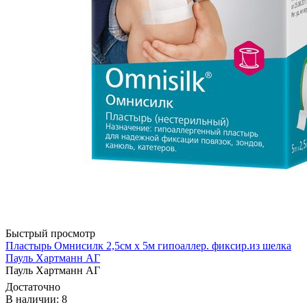
Быстрый просмотр
Пластырь Омнисилк 2,5см х 5м гипоаллер. фиксир.из шелка
Пауль Хартманн AГ
Пауль Хартманн AГ
Достаточно
В наличии: 8