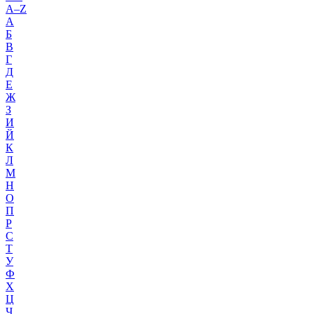
A–Z
А
Б
В
Г
Д
Е
Ж
З
И
Й
К
Л
М
Н
О
П
Р
С
Т
У
Ф
Х
Ц
Ч