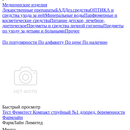
Медицинские изделия
Лекарственные препараты
БАД
Дез.средства
ОПТИКА и
средства ухода за ней
Минеральные воды
Парфюмерные и
косметические средства
Питание детское, лечебное,
диетическое
Предметы и средства личной гигиены
Предметы
по уходу за детьми и больными
Прочее
По популярности
По алфавиту
По цене
По наличию
Быстрый просмотр
Тест Фемитест Компакт струйный №1 д/опред. беременности
Фармлайн
ФармЛайн Лимитед
Много