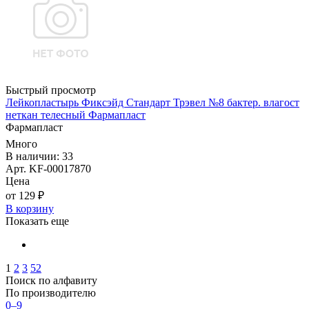
Быстрый просмотр
Лейкопластырь Фиксэйд Стандарт Трэвел №8 бактер. влагост
неткан телесный Фармапласт
Фармапласт
Много
В наличии: 33
Арт. KF-00017870
Цена
от 129 ₽
В корзину
Показать еще
1
2
3
52
Поиск по алфавиту
По производителю
0–9