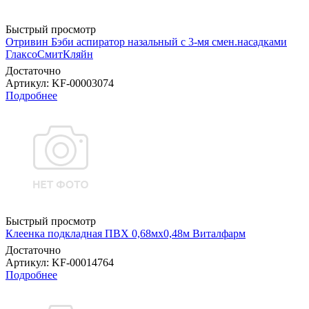
Быстрый просмотр
Отривин Бэби аспиратор назальный с 3-мя смен.насадками
ГлаксоСмитКляйн
Достаточно
Артикул
: KF-00003074
Подробнее
Быстрый просмотр
Клеенка подкладная ПВХ 0,68мx0,48м Виталфарм
Достаточно
Артикул
: KF-00014764
Подробнее