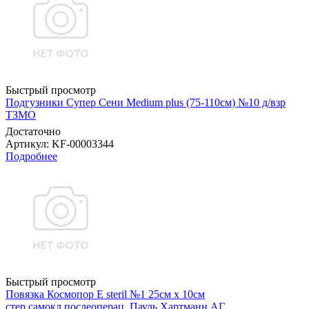
Быстрый просмотр
Подгузники Супер Сени Medium plus (75-110см) №10 д/взр
ТЗМО
Достаточно
Артикул
: KF-00003344
Подробнее
Быстрый просмотр
Повязка Космопор E steril №1 25см х 10см
стер.самокл.послеоперац. Пауль Хартманн AГ