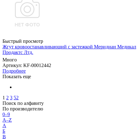
Быстрый просмотр
Жгут кровоостанавливающий с застежкой Меридиан Медикал
Продактс Лтд.
Много
Артикул
: KF-00012442
Подробнее
Показать еще
1
2
3
52
Поиск по алфавиту
По производителю
0–9
A–Z
А
Б
В