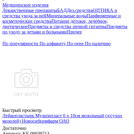
Медицинские изделия
Лекарственные препараты
БАД
Дез.средства
ОПТИКА и
средства ухода за ней
Минеральные воды
Парфюмерные и
косметические средства
Питание детское, лечебное,
диетическое
Предметы и средства личной гигиены
Предметы
по уходу за детьми и больными
Прочее
По популярности
По алфавиту
По цене
По наличию
Быстрый просмотр
Лейкопластырь Мультипласт 6 х 10см мозольный (д/сухих
мозолей) Новосибхимфарм ОАО
Достаточно
Артикул
: KF-00039713