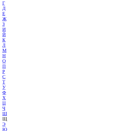
Г
Д
Е
Ж
З
И
Й
К
Л
М
Н
О
П
Р
С
Т
У
Ф
Х
Ц
Ч
Ш
Щ
Э
Ю