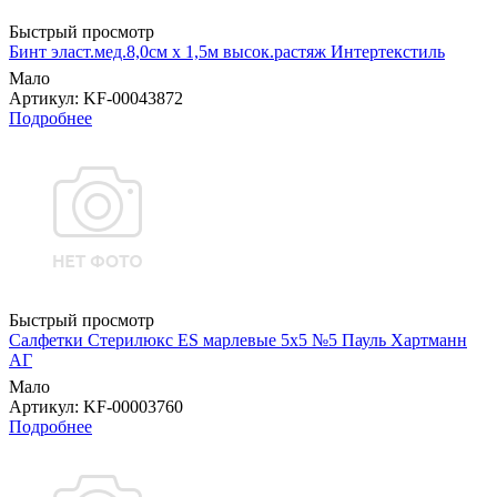
Быстрый просмотр
Бинт эласт.мед.8,0см х 1,5м высок.растяж Интертекстиль
Мало
Артикул
: KF-00043872
Подробнее
Быстрый просмотр
Салфетки Стерилюкс ES марлевые 5х5 №5 Пауль Хартманн
AГ
Мало
Артикул
: KF-00003760
Подробнее