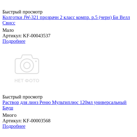
Быстрый просмотр
Колготки JW-321 прозрачн 2 класс компр. р.5 (черн) Би Велл
Свисс
Мало
Артикул
: KF-00043537
Подробнее
Быстрый просмотр
Раствор для линз Реню Мультиплюс 120мл универсальный
Бауш
Много
Артикул
: KF-00003568
Подробнее