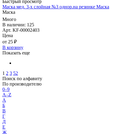
Быстрый просмотр
Маска мед. 3-х слойная №3 однор.на резинке Маска
Маска
Много
В наличии: 125
Арт. KF-00002403
Цена
от 25 ₽
В корзину
Показать еще
1
2
3
52
Поиск по алфавиту
По производителю
0–9
A–Z
А
Б
В
Г
Д
Е
Ж