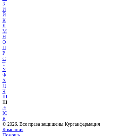
З
И
Й
К
Л
М
Н
О
П
Р
С
Т
У
Ф
Х
Ц
Ч
Ш
Щ
Э
Ю
Я
© 2026. Все права защищены Курганфармация
Компания
Помощь