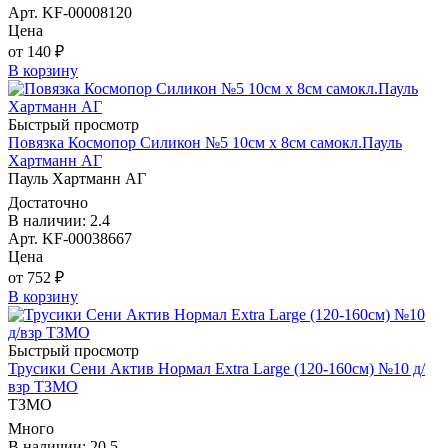
Арт. KF-00008120
Цена
от 140 ₽
В корзину
Быстрый просмотр
Повязка Космопор Силикон №5 10см х 8см самокл.Пауль
Хартманн AГ
Пауль Хартманн AГ
Достаточно
В наличии: 2.4
Арт. KF-00038667
Цена
от 752 ₽
В корзину
Быстрый просмотр
Трусики Сени Актив Нормал Extra Large (120-160см) №10 д/
взр ТЗМО
ТЗМО
Много
В наличии: 20.5