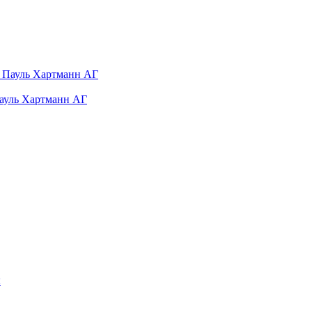
Пауль Хартманн AГ
ы