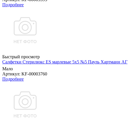
Подробнее
Быстрый просмотр
Салфетки Стерилюкс ES марлевые 5х5 №5 Пауль Хартманн AГ
Мало
Артикул
: KF-00003760
Подробнее