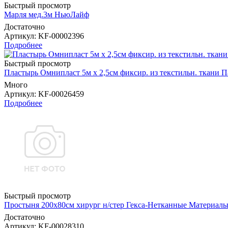
Быстрый просмотр
Марля мед.3м НьюЛайф
Достаточно
Артикул
: KF-00002396
Подробнее
Быстрый просмотр
Пластырь Омнипласт 5м х 2,5см фиксир. из текстильн. ткани 
Много
Артикул
: KF-00026459
Подробнее
Быстрый просмотр
Простыня 200х80см хирург н/стер Гекса-Нетканные Материал
Достаточно
Артикул
: KF-00028310