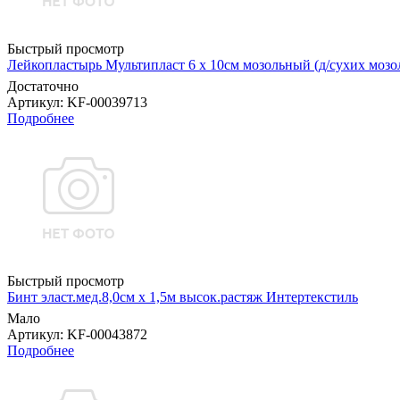
Быстрый просмотр
Лейкопластырь Мультипласт 6 х 10см мозольный (д/сухих мо
Достаточно
Артикул
: KF-00039713
Подробнее
Быстрый просмотр
Бинт эласт.мед.8,0см х 1,5м высок.растяж Интертекстиль
Мало
Артикул
: KF-00043872
Подробнее