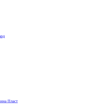
ард
пина Пласт