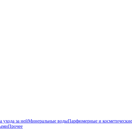
 ухода за ней
Минеральные воды
Парфюмерные и косметические
ными
Прочее