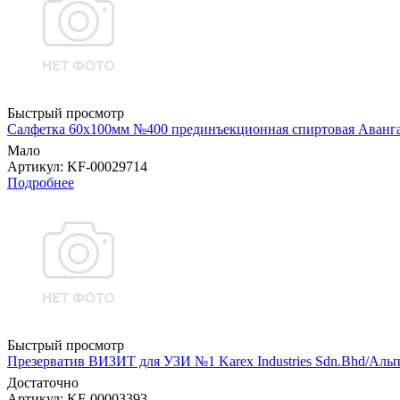
Быстрый просмотр
Салфетка 60х100мм №400 прединъекционная спиртовая Аванг
Мало
Артикул
: KF-00029714
Подробнее
Быстрый просмотр
Презерватив ВИЗИТ для УЗИ №1 Karex Industries Sdn.Bhd/Аль
Достаточно
Артикул
: KF-00003393