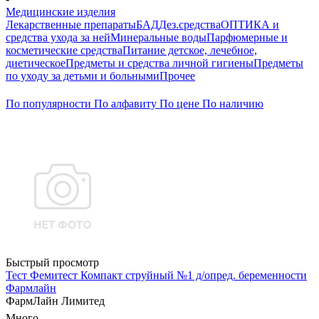
Медицинские изделия
Лекарственные препараты
БАД
Дез.средства
ОПТИКА и
средства ухода за ней
Минеральные воды
Парфюмерные и
косметические средства
Питание детское, лечебное,
диетическое
Предметы и средства личной гигиены
Предметы
по уходу за детьми и больными
Прочее
По популярности
По алфавиту
По цене
По наличию
Быстрый просмотр
Тест Фемитест Компакт струйный №1 д/опред. беременности
Фармлайн
ФармЛайн Лимитед
Много