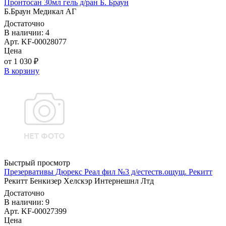
Пронтосан 30мл гель д/ран Б. Браун
Б.Браун Медикал АГ
Достаточно
В наличии: 4
Арт. KF-00028077
Цена
от 1 030 ₽
В корзину
Быстрый просмотр
Презервативы Дюрекс Реал фил №3 д/естеств.ощущ. Рекитт
Рекитт Бенкизер Хелскэр Интернешнл Лтд
Достаточно
В наличии: 9
Арт. KF-00027399
Цена