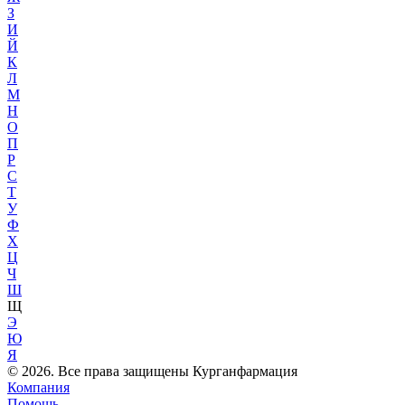
З
И
Й
К
Л
М
Н
О
П
Р
С
Т
У
Ф
Х
Ц
Ч
Ш
Щ
Э
Ю
Я
© 2026. Все права защищены Курганфармация
Компания
Помощь