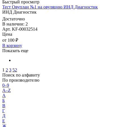
Быстрый просмотр
Тест Овуплан №1 на овуляцию ИНД Диагностик
ИНД Диагностик
Достаточно
В наличии: 2
Арт. KF-00032514
Цена
от 100 ₽
В корзину
Показать еще
1
2
3
52
Поиск по алфавиту
По производителю
0–9
A–Z
А
Б
В
Г
Д
Е
Ж