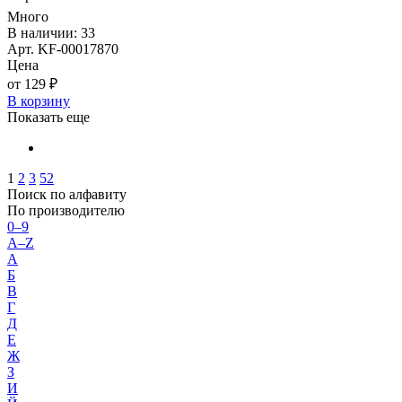
Много
В наличии: 33
Арт. KF-00017870
Цена
от 129 ₽
В корзину
Показать еще
1
2
3
52
Поиск по алфавиту
По производителю
0–9
A–Z
А
Б
В
Г
Д
Е
Ж
З
И