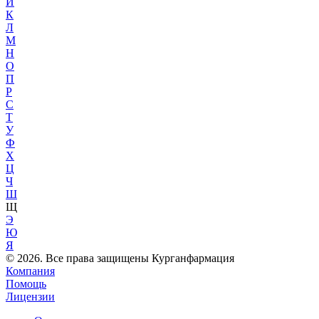
Й
К
Л
М
Н
О
П
Р
С
Т
У
Ф
Х
Ц
Ч
Ш
Щ
Э
Ю
Я
© 2026. Все права защищены Курганфармация
Компания
Помощь
Лицензии