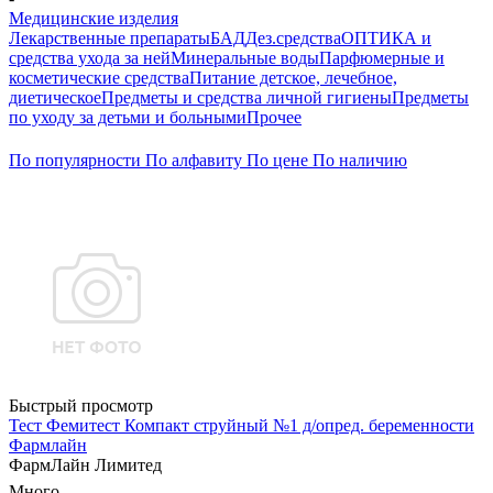
Медицинские изделия
Лекарственные препараты
БАД
Дез.средства
ОПТИКА и
средства ухода за ней
Минеральные воды
Парфюмерные и
косметические средства
Питание детское, лечебное,
диетическое
Предметы и средства личной гигиены
Предметы
по уходу за детьми и больными
Прочее
По популярности
По алфавиту
По цене
По наличию
Быстрый просмотр
Тест Фемитест Компакт струйный №1 д/опред. беременности
Фармлайн
ФармЛайн Лимитед
Много