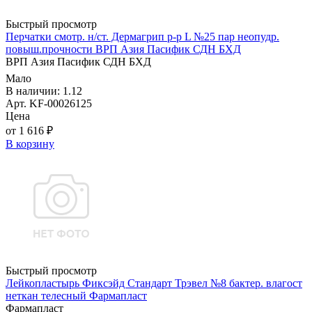
Быстрый просмотр
Перчатки смотр. н/ст. Дермагрип р-р L №25 пар неопудр.
повыш.прочности ВРП Азия Пасифик СДН БХД
ВРП Азия Пасифик СДН БХД
Мало
В наличии: 1.12
Арт. KF-00026125
Цена
от 1 616 ₽
В корзину
Быстрый просмотр
Лейкопластырь Фиксэйд Стандарт Трэвел №8 бактер. влагост
неткан телесный Фармапласт
Фармапласт