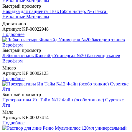
Быстрый просмотр
Накидка для пациента 110 х160см н/стер. №5 Гекса-
Нетканные Материалы
Достаточно
Артикул
: KF-00022948
Подробнее
Быстрый просмотр
Лейкопластырь Фиксэйд Универсал №20 бактериц.тканев
Верофарм
Много
Артикул
: KF-00002123
Подробнее
Быстрый просмотр
Презервативы Ин Тайм №12 Файн (особо тонкие) Суретекс
Лтд
Мало
Артикул
: KF-00027414
Подробнее