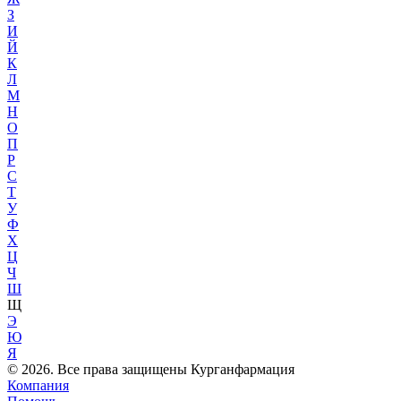
З
И
Й
К
Л
М
Н
О
П
Р
С
Т
У
Ф
Х
Ц
Ч
Ш
Щ
Э
Ю
Я
© 2026. Все права защищены Курганфармация
Компания