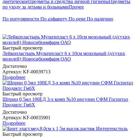
диетическое
Предметы и средства личной гигиены
Предметы
по уходу за детьми и больными
Прочее
По популярности
По алфавиту
По цене
По наличию
Быстрый просмотр
Лейкопластырь Мультипласт 6 х 10см мозольный (д/сухих
мозолей) Новосибхимфарм ОАО
Достаточно
Артикул
: KF-00039713
Подробнее
Быстрый просмотр
Шприц 0,5мл 100ЕД 3-х комп №10 инсулин СФМ Госпитал
Продактс ГмбХ
Достаточно
Артикул
: KF-00035901
Подробнее
Быстрый просмотр