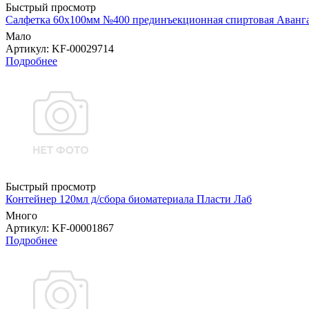
Быстрый просмотр
Салфетка 60х100мм №400 прединъекционная спиртовая Аванг
Мало
Артикул
: KF-00029714
Подробнее
Быстрый просмотр
Контейнер 120мл д/сбора биоматериала Пласти Лаб
Много
Артикул
: KF-00001867
Подробнее