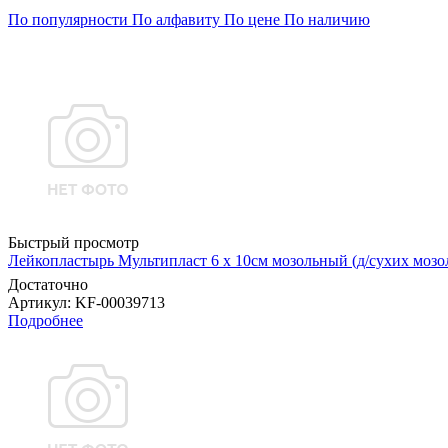
По популярности
По алфавиту
По цене
По наличию
Быстрый просмотр
Лейкопластырь Мультипласт 6 х 10см мозольный (д/сухих мо
Достаточно
Артикул
: KF-00039713
Подробнее