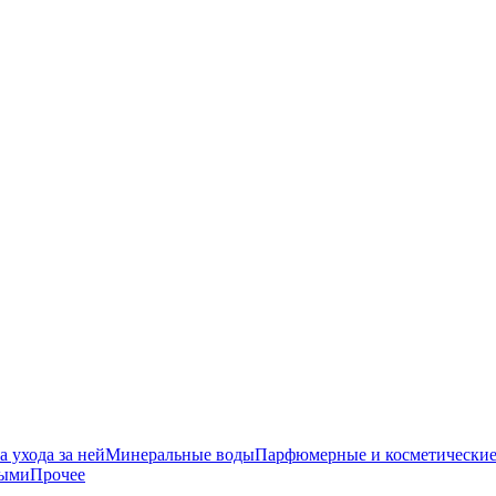
 ухода за ней
Минеральные воды
Парфюмерные и косметические
ными
Прочее