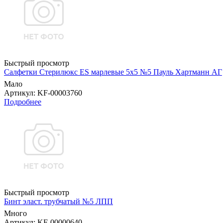
Быстрый просмотр
Салфетки Стерилюкс ES марлевые 5х5 №5 Пауль Хартманн AГ
Мало
Артикул
: KF-00003760
Подробнее
Быстрый просмотр
Бинт эласт. трубчатый №5 ЛПП
Много
Артикул
: KF-00000640