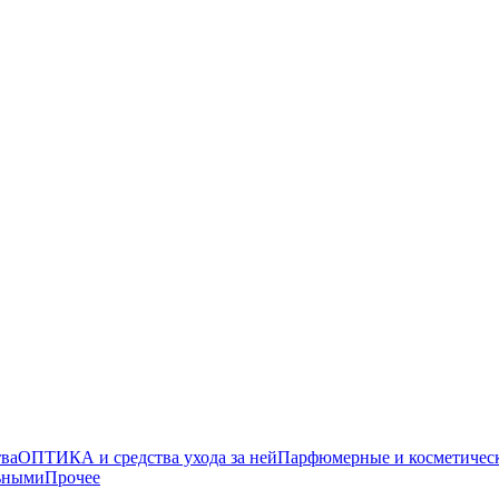
тва
ОПТИКА и средства ухода за ней
Парфюмерные и косметическ
льными
Прочее