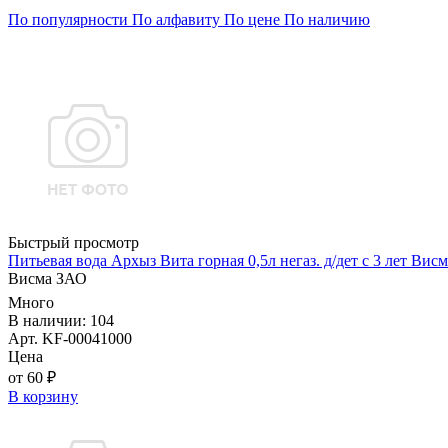
По популярности
По алфавиту
По цене
По наличию
Быстрый просмотр
Питьевая вода Архыз Вита горная 0,5л негаз. д/дет с 3 лет Висм
Висма ЗАО
Много
В наличии: 104
Арт. KF-00041000
Цена
от 60 ₽
В корзину