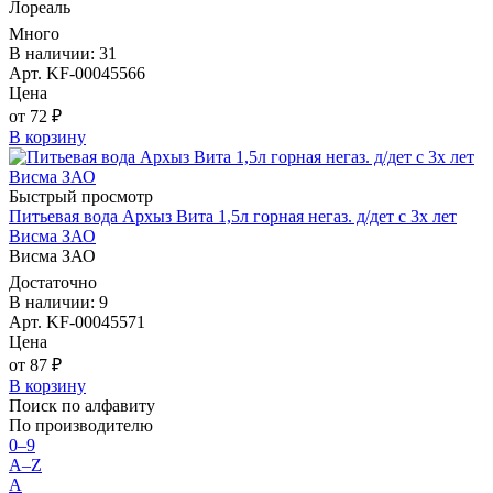
Лореаль
Много
В наличии: 31
Арт. KF-00045566
Цена
от 72 ₽
В корзину
Быстрый просмотр
Питьевая вода Архыз Вита 1,5л горная негаз. д/дет с 3х лет
Висма ЗАО
Висма ЗАО
Достаточно
В наличии: 9
Арт. KF-00045571
Цена
от 87 ₽
В корзину
Поиск по алфавиту
По производителю
0–9
A–Z
А