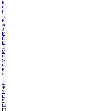
Б
В
Г
Д
Е
Ж
З
И
Й
К
Л
М
Н
О
П
Р
С
Т
У
Ф
Х
Ц
Ч
Ш
Щ