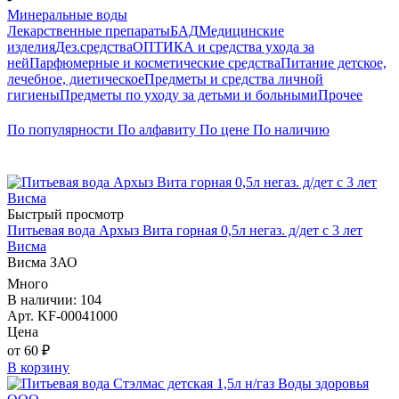
Минеральные воды
Лекарственные препараты
БАД
Медицинские
изделия
Дез.средства
ОПТИКА и средства ухода за
ней
Парфюмерные и косметические средства
Питание детское,
лечебное, диетическое
Предметы и средства личной
гигиены
Предметы по уходу за детьми и больными
Прочее
По популярности
По алфавиту
По цене
По наличию
Быстрый просмотр
Питьевая вода Архыз Вита горная 0,5л негаз. д/дет с 3 лет
Висма
Висма ЗАО
Много
В наличии: 104
Арт. KF-00041000
Цена
от 60 ₽
В корзину