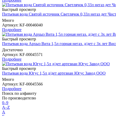
Подробнее
Быстрый просмотр
Питьевая вода Святой источник Светлячок 0,33л негаз дет Чи
Много
Артикул
: KF-00046040
Подробнее
Быстрый просмотр
Питьевая вода Архыз Вита 1,5л горная негаз. д/дет с 3х лет Ви
Достаточно
Артикул
: KF-00045571
Подробнее
Быстрый просмотр
Питьевая вода Югус 1,5л д/дет артезиан Югус Завод ООО
Много
Артикул
: KF-00045566
Подробнее
Поиск по алфавиту
По производителю
0–9
A–Z
А