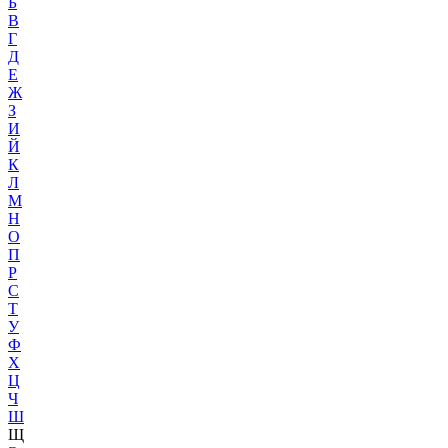
Б
В
Г
Д
Е
Ж
З
И
Й
К
Л
М
Н
О
П
Р
С
Т
У
Ф
Х
Ц
Ч
Ш
Щ