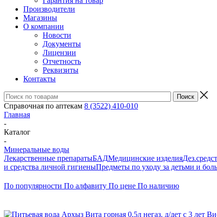
Гарантия на товар
Производители
Магазины
О компании
Новости
Документы
Лицензии
Отчетность
Реквизиты
Контакты
Справочная по аптекам
8 (3522) 410-010
Главная
-
Каталог
-
Минеральные воды
Лекарственные препараты
БАД
Медицинские изделия
Дез.средс
и средства личной гигиены
Предметы по уходу за детьми и бо
По популярности
По алфавиту
По цене
По наличию