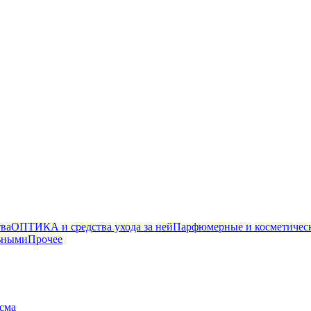
тва
ОПТИКА и средства ухода за ней
Парфюмерные и косметическ
льными
Прочее