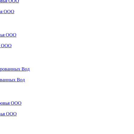
вья ООО
ья ООО
рованных Вод
овья ООО