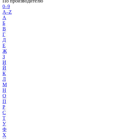
По производителю
0–9
A–Z
А
Б
В
Г
Д
Е
Ж
З
И
Й
К
Л
М
Н
О
П
Р
С
Т
У
Ф
Х