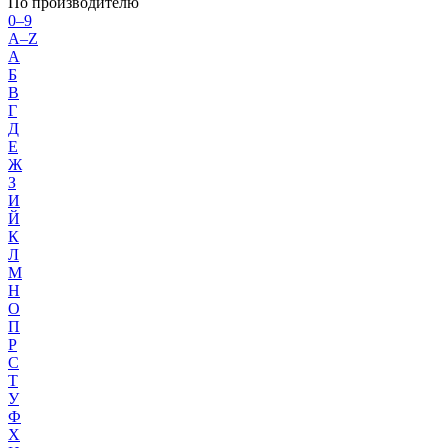
По производителю
0–9
A–Z
А
Б
В
Г
Д
Е
Ж
З
И
Й
К
Л
М
Н
О
П
Р
С
Т
У
Ф
Х