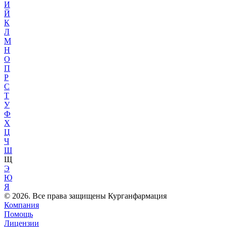
И
Й
К
Л
М
Н
О
П
Р
С
Т
У
Ф
Х
Ц
Ч
Ш
Щ
Э
Ю
Я
© 2026. Все права защищены Курганфармация
Компания
Помощь
Лицензии