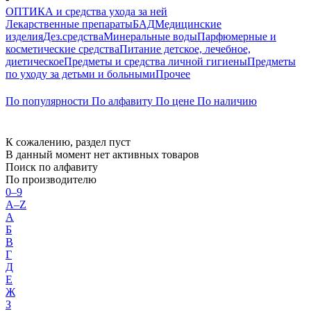
ОПТИКА и средства ухода за ней
Лекарственные препараты
БАД
Медицинские
изделия
Дез.средства
Минеральные воды
Парфюмерные и
косметические средства
Питание детское, лечебное,
диетическое
Предметы и средства личной гигиены
Предметы
по уходу за детьми и больными
Прочее
По популярности
По алфавиту
По цене
По наличию
К сожалению, раздел пуст
В данный момент нет активных товаров
Поиск по алфавиту
По производителю
0–9
A–Z
А
Б
В
Г
Д
Е
Ж
З