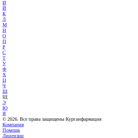
И
Й
К
Л
М
Н
О
П
Р
С
Т
У
Ф
Х
Ц
Ч
Ш
Щ
Э
Ю
Я
© 2026. Все права защищены Курганфармация
Компания
Помощь
Лицензии