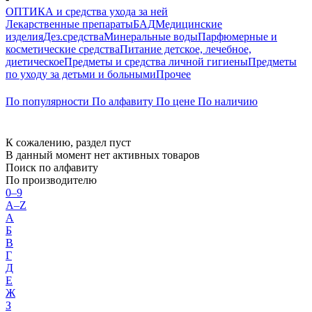
ОПТИКА и средства ухода за ней
Лекарственные препараты
БАД
Медицинские
изделия
Дез.средства
Минеральные воды
Парфюмерные и
косметические средства
Питание детское, лечебное,
диетическое
Предметы и средства личной гигиены
Предметы
по уходу за детьми и больными
Прочее
По популярности
По алфавиту
По цене
По наличию
К сожалению, раздел пуст
В данный момент нет активных товаров
Поиск по алфавиту
По производителю
0–9
A–Z
А
Б
В
Г
Д
Е
Ж
З