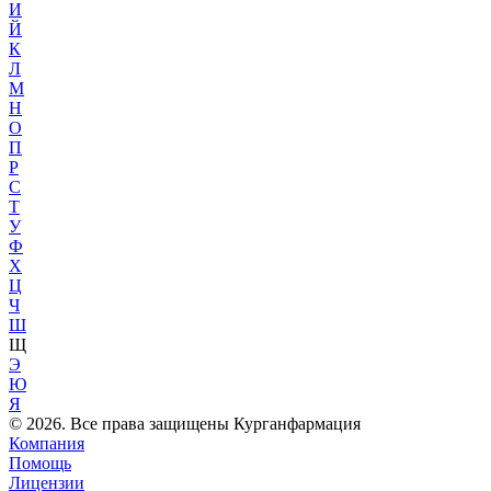
И
Й
К
Л
М
Н
О
П
Р
С
Т
У
Ф
Х
Ц
Ч
Ш
Щ
Э
Ю
Я
© 2026. Все права защищены Курганфармация
Компания
Помощь
Лицензии