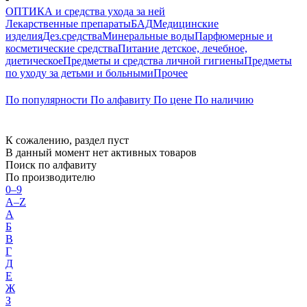
ОПТИКА и средства ухода за ней
Лекарственные препараты
БАД
Медицинские
изделия
Дез.средства
Минеральные воды
Парфюмерные и
косметические средства
Питание детское, лечебное,
диетическое
Предметы и средства личной гигиены
Предметы
по уходу за детьми и больными
Прочее
По популярности
По алфавиту
По цене
По наличию
К сожалению, раздел пуст
В данный момент нет активных товаров
Поиск по алфавиту
По производителю
0–9
A–Z
А
Б
В
Г
Д
Е
Ж
З